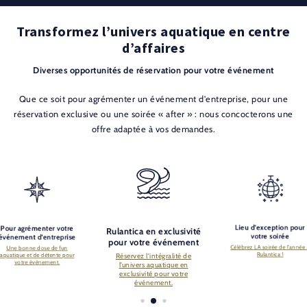
Transformez l’univers aquatique en centre
d’affaires
Diverses opportunités de réservation pour votre événement
Que ce soit pour agrémenter un événement d'entreprise, pour une
réservation exclusive ou une soirée « after » : nous concocterons une
offre adaptée à vos demandes.
Lieu d’exception pour
Pour agrémenter votre
Rulantica en exclusivité
votre soirée
événement d’entreprise
pour votre événement
Célébrez LA soirée de l’année
Une bonne dose de fun
Rulantica !
Réservez l’intégralité de
aquatique et de détente pour
votre événement.
l’univers aquatique en
exclusivité pour votre
événement.