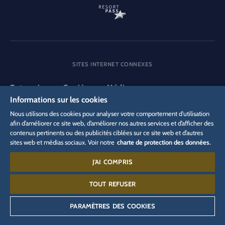
SITES INTERNET CONNEXES
Entreprise
Carrière
Média
Informations sur les cookies
Nous utilisons des cookies pour analyser votre comportement d'utilisation
DSGVO
afin d’améliorer ce site web, d’améliorer nos autres services et d’afficher des
Politique de confidentialité
Paramètres des cookies
contenus pertinents ou des publicités ciblées sur ce site web et d’autres
Mentions légales
Informations juridiques
sites web et médias sociaux. Voir notre
charte de protection des données.
J'AI COMPRIS
Contact :
00 49 78 22 77 14 400
TOUT REFUSER
PARAMÈTRES DES COOKIES
©
2026
Europa-Park GmbH & Co Mack KG