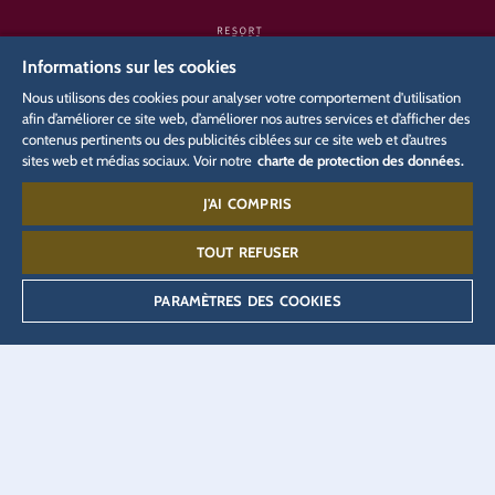
Informations sur les cookies
Nous utilisons des cookies pour analyser votre comportement d'utilisation
afin d’améliorer ce site web, d’améliorer nos autres services et d’afficher des
contenus pertinents ou des publicités ciblées sur ce site web et d’autres
SITES INTERNET CONNEXES
sites web et médias sociaux. Voir notre
charte de protection des données.
J'AI COMPRIS
Entreprise
Média
Carrière
Blog
EUROPA Radio
Portail presse
TOUT REFUSER
Accréditation presse
Billetterie
PARAMÈTRES DES COOKIES
Boutique en ligne
Eatrenalin
JUNIOR CLUB
Portail partenaires
Réservation d’hôtel
TALENT ACADEMY
VEEJOY
YULLBE