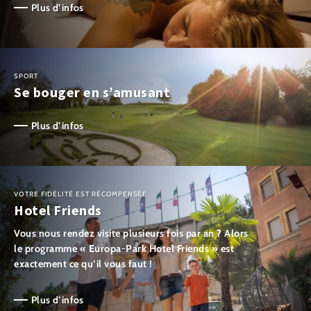
Plus d’infos
SPORT
Se bouger en s’amusant
Plus d’infos
VOTRE FIDÉLITÉ EST RÉCOMPENSÉE
Hotel Friends
Vous nous rendez visite plusieurs fois par an ? Alors
le programme « Europa-Park Hotel Friends » est
exactement ce qu’il vous faut !
Plus d’infos