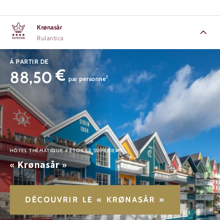
Krønasår
Rulantica
À PARTIR DE
€
88,50
1
par personne
HÔTEL THÉMATIQUE 4 ÉTOILES SUPÉRIEUR
« Krønasår »
DÉCOUVRIR LE « KRØNASÅR »