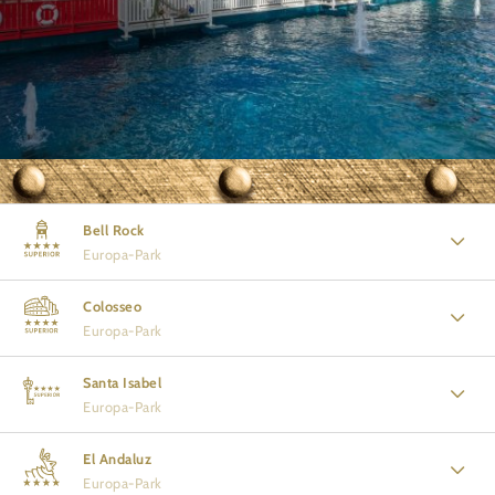
Bell Rock
Europa-Park
Colosseo
Europa-Park
Santa Isabel
Europa-Park
El Andaluz
Europa-Park