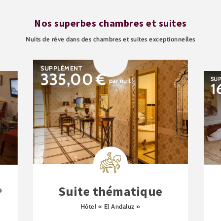
Nos superbes chambres et suites
Nuits de rêve dans des chambres et suites exceptionnelles
SUPPLÉMENT
335,00
€
SU
1
par nuit
1
»
Suite thématique
Hôtel « El Andaluz »