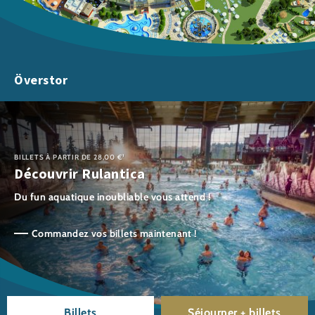
Överstor
BILLETS À PARTIR DE 28,00 €¹
Découvrir Rulantica
Du fun aquatique inoubliable vous attend !
Commandez vos billets maintenant !
Billets
Séjourner + billets