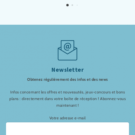
Newsletter
Obtenez régulièrement des infos et des news
Infos concernant les offres et nouveautés, jeux-concours et bons
plans : directement dans votre boîte de réception ! Abonnez-vous
maintenant !
Votre adresse e-mail