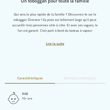
Un toboggan pour toute la famille
Qui sera le plus rapide de la famille ? Découvrez-le sur le
toboggan Överstor ! Sa piste est tellement large qu’il peut
accueillir trois personnes côte à côte. Et avec ses vagues, le
fun est garanti. C’est parti à bord du bateau à vapeur
Vågstycke.
Lire la suite
Veuillez noter:
Les enfants de moins de 10 ans ayant atteint la taille minimale
requise sont autorisés à utiliser l’attraction s’ils sont
accompagnés par un adulte. Accès réservé aux nageurs
confirmés.
Caractéristiques
Données techniques
ÂGE
HAUTEUR
10+ ans
3,30 m