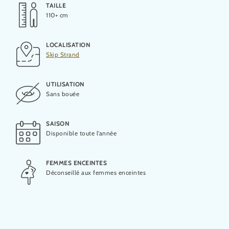
TAILLE
LONGUEUR
110+ cm
16 m
LOCALISATION
OUVERTURE
Skip Strand
2019
UTILISATION
CONSTRUCTEUR
Sans bouée
Aquarena
SAISON
CAPACITÉ MAXIMALE
Disponible toute l’année
3 personnes
FEMMES ENCEINTES
CAPACITÉ HORAIRE
Déconseillé aux femmes enceintes
500 personnes par heure