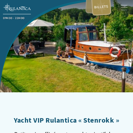
BILLETS
09H30 - 22H00
Yacht VIP Rulantica « Stenrokk »