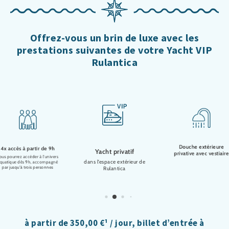
Offrez-vous un brin de luxe avec les
prestations suivantes de votre Yacht VIP
Rulantica
Douche extérieure
4x accès à partir de 9h
Yacht privatif
privative avec vestiaire
ous pourrez accéder à l'univers
dans l’espace extérieur de
quatique dès 9h, accompagné
par jusqu'à trois personnes
Rulantica
à partir de 350,00 €¹ / jour, billet d’entrée à