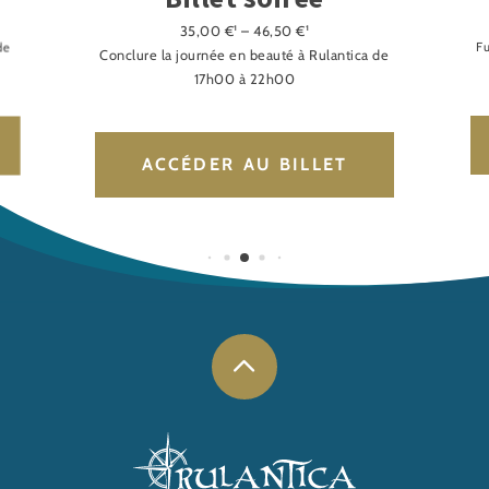
35,00 €¹ – 46,50 €¹
de
Fu
Conclure la journée en beauté à Rulantica de
17h00 à 22h00
ACCÉDER AU BILLET