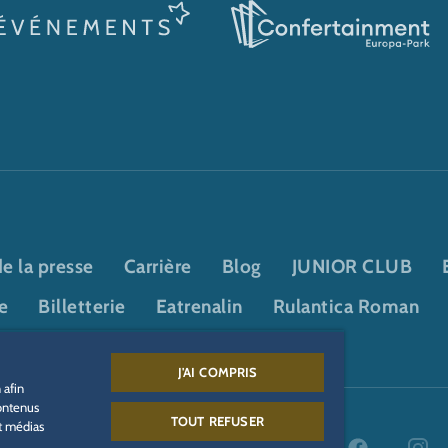
e la presse
Carrière
Blog
JUNIOR CLUB
e
Billetterie
Eatrenalin
Rulantica Roman
J'AI COMPRIS
 afin
contenus
TOUT REFUSER
et médias
kies
Mentions légales
Informations juridiques