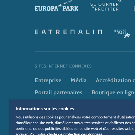
SITES INTERNET CONNEXES
Entreprise
Média
Accréditation d
Portail partenaires
Boutique en lign
VEEJOY
YULLBE
Informations sur les cookies
Nous utilisons des cookies pour analyser votre comportement d'utilisation
d’améliorer ce site web, d’améliorer nos autres services et d’afficher des 
pertinents ou des publicités ciblées sur ce site web et d’autres sites web 
DSGVO
Politique de confidentialité
Paramètres des coo
sociaux. Voir notre
charte de protection des données.