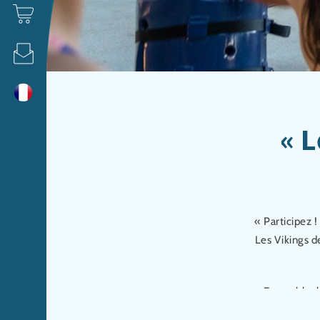
« 
« Participez !
Les Vikings d
Ensemble, l
Viking lors 