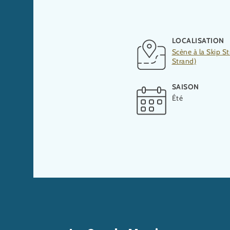
LOCALISATION
Scène à la Skip St
Strand)
SAISON
Été