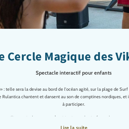
Le Cercle Magique des Vi
Spectacle interactif pour enfants
 » : telle sera la devise au bord de l’océan agité, sur la plage de Sur
e Rulantica chantent et dansent au son de comptines nordiques, et i
à participer.
es petits aventuriers apprendront tout ce qui est nécessaire pour or
de ce spectacle participatif pour enfants de 20 minutes. Nous vous 
Lire la suite