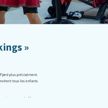
kings »
f Fjørd plus précisément.
nvitent tous les enfants
ganiser une vraie fête
souhaitons de bien vous