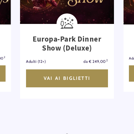
Europa-Park Dinner
Show (Deluxe)
2
,00
Adu
2
Adulti (12+)
da € 249,00
VAI AI BIGLIETTI