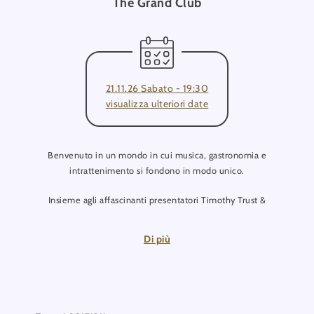
The Grand Club
21.11.26 Sabato - 19:30
visualizza ulteriori date
Benvenuto in un mondo in cui musica, gastronomia e
intrattenimento si fondono in modo unico.
Insieme agli affascinanti presentatori Timothy Trust &
Diamond, parteciperai a una serata all’insegna del gusto, del
divertimento e di momenti sorprendenti.
Di più
Alla fine, resta il grande interrogativo su cosa renda perfetta
una serata: la musica o il cibo?
all’Europa-Park Teatro, un sontuoso teatro barocco dal fascino