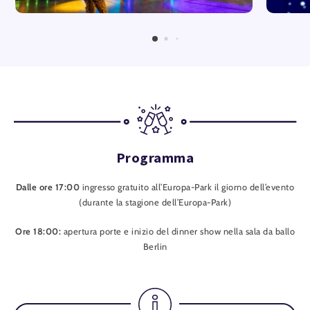
09.01.27 Sabato - 19:30
12.01.27 Martedì - 19:30
13.01.27 Mercoledì - 19:30
14.01.27 Giovedì - 19:30
15.01.27 Venerdì - 19:30
16.01.27 Sabato - 19:30
20.01.27 Mercoledì - 19:30
Programma
21.01.27 Giovedì - 19:30
Dalle ore 17:00
ingresso gratuito all’Europa-Park il giorno dell’evento
22.01.27 Venerdì - 19:30
(durante la stagione dell’Europa-Park)
24.01.27 Domenica - 19:30
Ore 18:00:
apertura porte e inizio del dinner show nella sala da ballo
28.01.27 Giovedì - 19:30
Berlin
29.01.27 Venerdì - 19:30
30.01.27 Sabato - 19:30