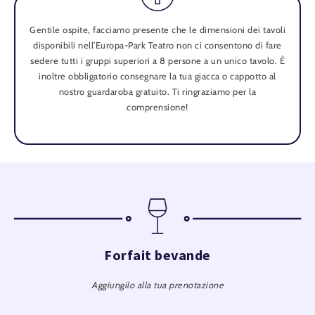
31.01.27 Domenica - 19:30
Gentile ospite, facciamo presente che le dimensioni dei tavoli
02.02.27 Martedì - 19:30
disponibili nell’Europa-Park Teatro non ci consentono di fare
04.02.27 Giovedì - 19:30
sedere tutti i gruppi superiori a 8 persone a un unico tavolo. È
inoltre obbligatorio consegnare la tua giacca o cappotto al
05.02.27 Venerdì - 19:30
nostro guardaroba gratuito. Ti ringraziamo per la
06.02.27 Sabato - 19:30
comprensione!
07.02.27 Domenica - 19:30
11.02.27 Giovedì - 19:30
12.02.27 Venerdì - 19:30
13.02.27 Sabato - 19:30
14.02.27 Domenica - 19:30
19.02.27 Venerdì - 19:30
Forfait bevande
20.02.27 Sabato - 19:30
Aggiungilo alla tua prenotazione
21.02.27 Domenica - 19:30