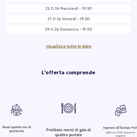
indimenticabile ricca di emozioni, piacere e momenti magici.
25.11.26 Mercoledì - 19:30
27.11.26 Venerdì - 19:30
29.11.26 Domenica - 19:30
02.12.26 Mercoledì - 19:30
visualizza tutte le date
03.12.26 Giovedì - 19:30
04.12.26 Venerdì - 19:30
05.12.26 Sabato - 19:30
L’offerta comprende
06.12.26 Domenica - 19:30
09.12.26 Mercoledì - 19:30
10.12.26 Giovedì - 19:30
11.12.26 Venerdì - 19:30
12.12.26 Sabato - 19:30
Quasi quattro ore di
Ingresso all’Europa-Par
Prelibato menù di gala di
spettacolo
13.12.26 Domenica - 19:30
dalle ore 17:00 durante la
quattro portate
stagione