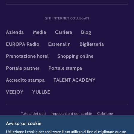
SITI INTERNET COLLEGATI
Azienda
Media
Carriera
Blog
EUROPA Radio
Eatrenalin
Biglietteria
Prenotazione hotel
Shopping online
Portale partner
Portale stampa
Accredito stampa
TALENT ACADEMY
VEEJOY
YULLBE
DSGVO
Tutela dei dati
Impostazioni dei cookie
Colofone
Informazioni legali
Avviso sui cookie
Utilizziamo i cookie per analizzare il tuo utilizzo al fine di migliorare questo