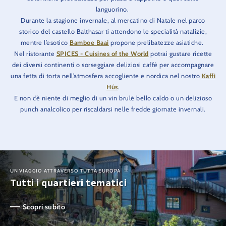
languorino.
Durante la stagione invernale, al mercatino di Natale nel parco
storico del castello Balthasar ti attendono le specialità natalizie,
mentre l’esotico
Bamboe Baai
propone prelibatezze asiatiche.
Nel ristorante
SPICES - Cuisines of the World
potrai gustare ricette
dei diversi continenti o sorseggiare deliziosi caffè per accompagnare
una fetta di torta nell’atmosfera accogliente e nordica nel nostro
Kaffi
Hús
.
E non c’è niente di meglio di un vin brulé bello caldo o un delizioso
punch analcolico per riscaldarsi nelle fredde giornate invernali.
UN VIAGGIO ATTRAVERSO TUTTA EUROPA
Tutti i quartieri tematici
Scopri subito