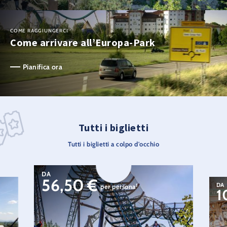
COME RAGGIUNGERCI
Come arrivare all’Europa-Park
Pianifica ora
Tutti i biglietti
Tutti i biglietti a colpo d'occhio
DA
56,50
€
DA
1
per persona
1