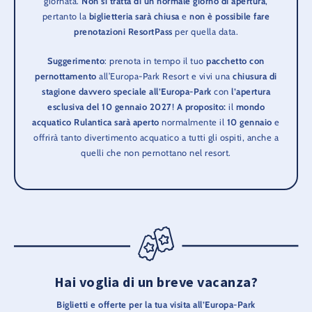
giornata.
Non si tratta di un normale giorno di apertura
,
pertanto la
biglietteria sarà chiusa
e
non è possibile fare
prenotazioni ResortPass
per quella data.
Suggerimento
: prenota in tempo il tuo
pacchetto con
pernottamento
all’Europa-Park Resort e vivi una
chiusura di
stagione davvero speciale all’Europa-Park
con
l’apertura
esclusiva del 10 gennaio 2027
!
A proposito:
il
mondo
acquatico Rulantica sarà aperto
normalmente il
10 gennaio
e
offrirà tanto divertimento acquatico a tutti gli ospiti, anche a
quelli che non pernottano nel resort.
Hai voglia di un breve vacanza?
Biglietti e offerte per la tua visita all’Europa-Park