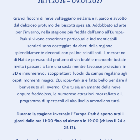
28.11.2026 – 09.01.2027
Grandi fiocchi di neve volteggiano nell’aria e il parco è avvolto
dal delizioso profumo dei biscotti speziati. Addobbato ad arte
per l’inverno, nella stagione più fredda dell’anno all’Europa-
Park si vivono esperienze particolari e indimenticabili. I
sentieri sono costeggiati da abeti della regione
splendidamente decorati con palline scintillanti. Il mercatino
di Natale pervaso dal profumo di vin brulé e mandorle tostate
invita i passanti a fare una sosta mentre favolose proiezioni in
3D e innumerevoli scoppiettanti fuochi da campo regalano agli
ospiti momenti magici. L’Europa-Park si è fatto bello per dare il
benvenuto all’inverno. Che tu sia un amante della neve
oppure freddoloso, le numerose attrazioni mozzafiato e il
programma di spettacoli di alto livello ammaliano tutti.
Durante la stagione invernale l’Europa-Park è aperto tutti i
giorni dalle ore 11:00 fino ad almeno le 19:00 (chiuso il 24 e
25.12).