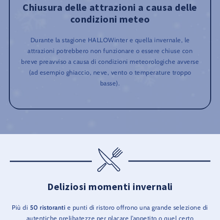
Chiusura delle attrazioni a causa delle
condizioni meteo
Durante la stagione HALLOWinter e quella invernale, le
attrazioni potrebbero non funzionare o essere chiuse con
breve preavviso a causa di condizioni meteorologiche avverse
(ad esempio ghiaccio, neve, vento o temperature troppo
basse).
Deliziosi momenti invernali
Più di
50 ristoranti
e punti di ristoro offrono una grande selezione di
autentiche prelibatezze per placare l’appetito o quel certo