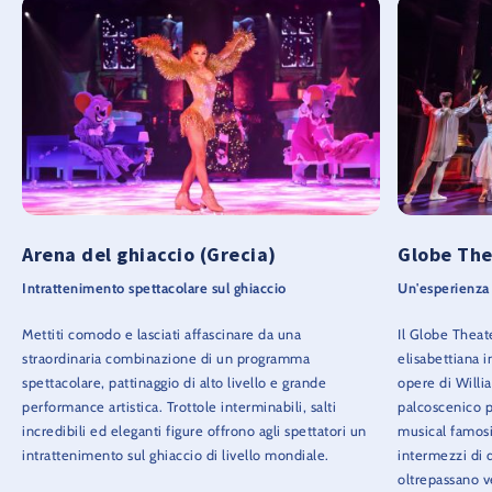
Arena del ghiaccio (Grecia)
Globe The
Intrattenimento spettacolare sul ghiaccio
Un'esperienza
Mettiti comodo e lasciati affascinare da una
Il Globe Theate
straordinaria combinazione di un programma
elisabettiana 
spettacolare, pattinaggio di alto livello e grande
opere di Willi
performance artistica. Trottole interminabili, salti
palcoscenico p
incredibili ed eleganti figure offrono agli spettatori un
musical famosi
intrattenimento sul ghiaccio di livello mondiale.
intermezzi di 
oltrepassano v