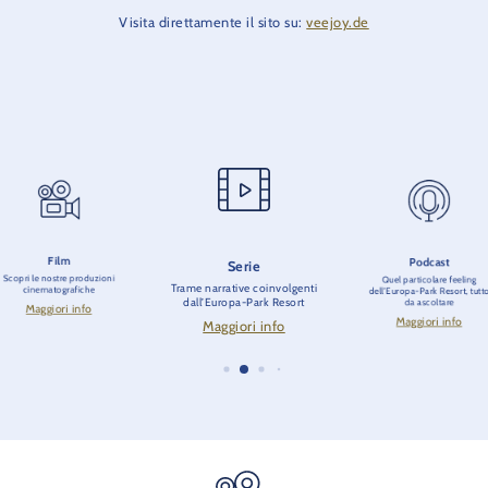
Visita direttamente il sito su:
veejoy.de
Film
Podcast
Serie
Scopri le nostre produzioni
Quel particolare feeling
Trame narrative coinvolgenti
cinematografiche
dell’Europa-Park Resort, tutt
dall’Europa-Park Resort
da ascoltare
Maggiori info
Maggiori info
Maggiori info