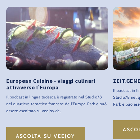
European Cuisine - viaggi culinari
ZEIT.GEM
attraverso l’Europa
Il podcast in l
Il podcast in lingua tedesca è registrato nel Studio78
Studio78 nel q
nel quartiere tematico francese dell'Europa-Park e può
Park e può ess
essere ascoltato su veejoy.de.
ASCO
ASCOLTA SU VEEJOY