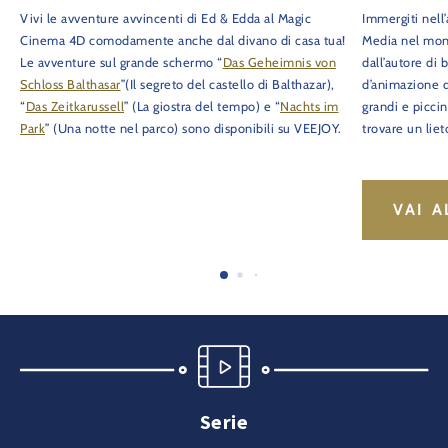
Vivi le avventure avvincenti di Ed & Edda al Magic
Immergiti nell
Cinema 4D comodamente anche dal divano di casa tua!
Media nel mon
Le avventure sul grande schermo “
Das Geheimnis von
dall’autore di b
Schloss Balthasar
”(Il segreto del castello di Balthazar),
d’animazione d
“
Das Zeitkarussell
” (La giostra del tempo) e “
Nachts im
grandi e piccin
Park
” (Una notte nel parco) sono disponibili su VEEJOY.
trovare un liet
VAI A
Serie