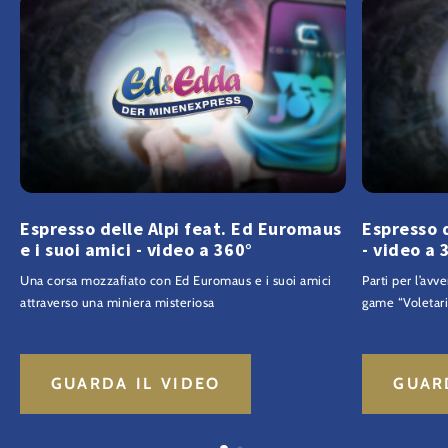
Espresso delle Alpi feat. Ed Euromaus
Espresso d
e i suoi amici - video a 360°
- video a 
Una corsa mozzafiato con Ed Euromaus e i suoi amici
Parti per l’avv
attraverso una miniera misteriosa
game “Voletari
GUARDA IL VIDEO
GUAR