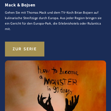
Mack & Bojsen
Gehen Sie mit Thomas Mack und dem TV-Koch Brian Bojsen auf
kulinarische Streifzüge durch Europa. Aus jeder Region bringen sie
ein Gericht für den Europa-Park, die Erlebnishotels oder Rulantica
mit.
ZUR SERIE