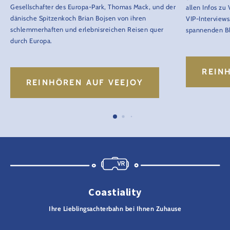
Gesellschafter des Europa-Park, Thomas Mack, und der
allen Infos zu
dänische Spitzenkoch Brian Bojsen von ihren
VIP-Interview
schlemmerhaften und erlebnisreichen Reisen quer
spannenden Bli
durch Europa.
REIN
REINHÖREN AUF VEEJOY
Coastiality
Ihre Lieblingsachterbahn bei Ihnen Zuhause