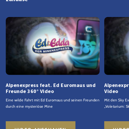
Alpenexpress feat. Ed Euromaus und
Alpenexpr
Freunde 360° Video
Video
Eine wilde Fahrt mit Ed Euromaus und seinen Freunden
Mit den Sky E
durch eine mysteriöse Mine
„Voletarium: S