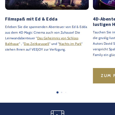
Filmspaß mit Ed & Edda
4D-Abente
lustigen 
Erleben Sie die spannenden Abenteuer von Ed & Edda
Tauchen Sie i
aus dem 4D Magic Cinema auch von Zuhause! Die
die gruslig-lu
Leinwandabenteuer "
Das Geheimnis von Schloss
Autors David S
Balthasar
" , "
Das Zeitkarussell
" und "
Nachts im Park
"
verspricht Spa
stehen Ihnen auf VEEJOY zur Verfügung.
Family ein glü
ZUM 