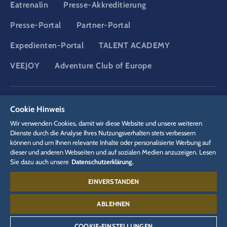
Eatrenalin
Presse-Akkreditierung
Presse-Portal
Partner-Portal
Expedienten-Portal
TALENT ACADEMY
VEEJOY
Adventure Club of Europe
DSGVO
Datenschutzerklärung
Cookie-Einstellungen
Impressum
Cookie Hinweis
Rechtliches
Wir verwenden Cookies, damit wir diese Website und unsere weiteren
Dienste durch die Analyse Ihres Nutzungsverhalten stets verbessern
können und um Ihnen relevante Inhalte oder personalisierte Werbung auf
dieser und anderen Webseiten und auf sozialen Medien anzuzeigen. Lesen
Sie dazu auch unsere
Datenschutzerklärung.
EINVERSTANDEN
Kontakt:
07822 77-6688
ABLEHNEN
COOKIE-EINSTELLUNGEN