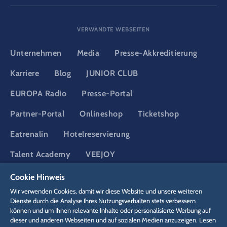
VERWANDTE WEBSEITEN
Unternehmen
Media
Presse-Akkreditierung
Karriere
Blog
JUNIOR CLUB
EUROPA Radio
Presse-Portal
Partner-Portal
Onlineshop
Ticketshop
Eatrenalin
Hotelreservierung
Talent Academy
VEEJOY
Adventure Club of Europe
YULLBE
Cookie Hinweis
Wir verwenden Cookies, damit wir diese Website und unsere weiteren
Dienste durch die Analyse Ihres Nutzungsverhalten stets verbessern
DSGVO
können und um Ihnen relevante Inhalte oder personalisierte Werbung auf
Datenschutzerklärung
Cookie-Einstellungen
Impressum
dieser und anderen Webseiten und auf sozialen Medien anzuzeigen. Lesen
Rechtliches