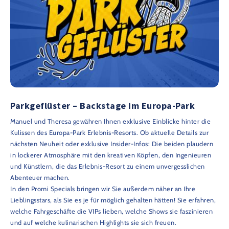
Parkgeflüster – Backstage im Europa-Park
Manuel und Theresa gewähren Ihnen exklusive Einblicke hinter die
Kulissen des Europa-Park Erlebnis-Resorts. Ob aktuelle Details zur
nächsten Neuheit oder exklusive Insider-Infos: Die beiden plaudern
in lockerer Atmosphäre mit den kreativen Köpfen, den Ingenieuren
und Künstlern, die das Erlebnis-Resort zu einem unvergesslichen
Abenteuer machen.
In den Promi Specials bringen wir Sie außerdem näher an Ihre
Lieblingsstars, als Sie es je für möglich gehalten hätten! Sie erfahren,
welche Fahrgeschäfte die VIPs lieben, welche Shows sie faszinieren
und auf welche kulinarischen Highlights sie sich freuen.