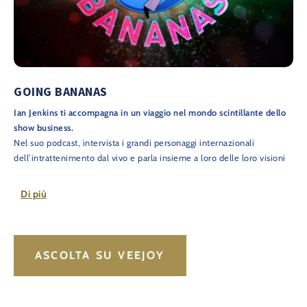
GOING BANANAS
Ian Jenkins ti accompagna in un viaggio nel mondo scintillante dello
show business.
Nel suo podcast, intervista i grandi personaggi internazionali
dell’intrattenimento dal vivo e parla insieme a loro delle loro visioni
per il futuro del loro settore. Il divertente format “GOING BANANAS”
garantisce approfondimenti unici e tanti aneddoti roccamboleschi.
Di più
Sul
canale YouTube dello Studio78
è anche possibile guardare anche
l’intervista!
ASCOLTA SU VEEJOY