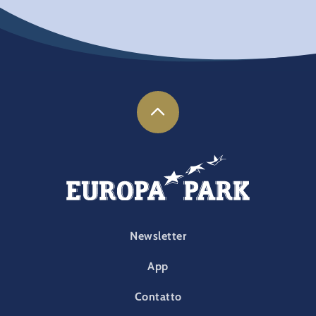
FOOTER-PARK
Newsletter
App
Contatto