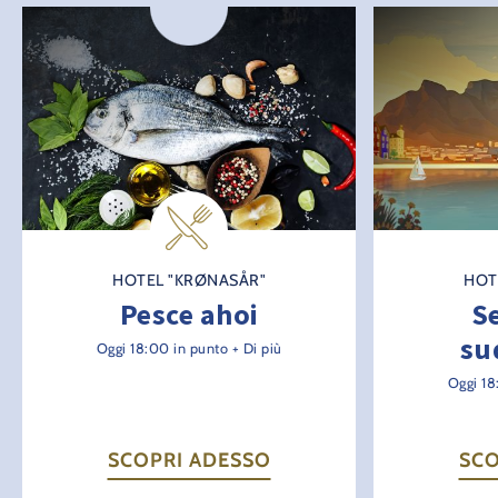
HOTEL "KRØNASÅR"
HOT
Pesce ahoi
S
su
Oggi 18:00 in punto + Di più
Oggi 18
SCOPRI ADESSO
SCO