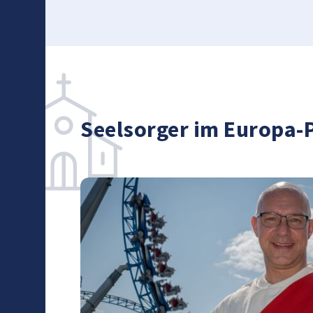
Mit einem g
wollen wir I
norwegische 
Seelsorger im Europa-
Ein begleit
Mehrwert. 
diesen in g
sich in eine
einen Monat
Sie interess