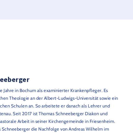
schen Veranstaltungen
begegnen. Besonders die
 Café Benedetto bieten
uppen
bietet einen weiteren
erschließen Sie sich
r Ihren Besuch bietet
pfiehlt sich mindestens
neeberger
. Kontaktieren Sie uns
Jahre in Bochum als examinierter Krankenpfleger. Es
chen Theologie an der Albert-Ludwigs-Universität sowie ein
ichen Schulen an. So arbeitete er danach als Lehrer und
 Fragen? Schreiben Sie
rtenau. Seit 2017 ist Thomas Schneeberger Diakon und
.de
 pastorale Arbeit in seiner Kirchengemeinde in Friesenheim.
 Schneeberger die Nachfolge von Andreas Wilhelm im