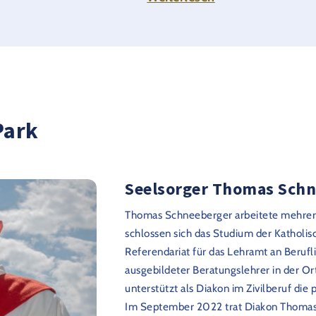
eistlichen Tageseinstieg, vielfältigen Gottesdiensten und themati
hnen von Seiten der Kirche in Deutschlands größtem Freizeitpark 
Stabkirche, die Böcklinskapelle, das Hotel "Santa Isabel" oder das
sich als ausgesuchte Orte an.
Der Spurenweg als ein symboldidaktisches Angebot für Gr
Park
eter Rundgang für Gruppen zu ausgewählten Orten im Europa-Park 
Erleben Sie den Park aus einer vollkommen neuen Perspektive und 
emeinsamer Gruppe von 10-15 Personen. Ein möglicher Abschluss fü
r der Kapellen. Eine Voranmeldung zu solch einer geführten Tour em
Seelsorger Thomas Sch
 zuvor. Die Eintrittsformalitäten in den Park sind davon unabhängig
Thomas Schneeberger arbeitete mehrere 
einfach per E-Mail.
schlossen sich das Studium der Katholis
Referendariat für das Lehramt an Berufl
ieren sich für die Angebote der "Kirche im Europa-Park" oder haben
ausgebildeter Beratungslehrer in der O
uns eine Nachricht an:
kirche-im-europa-park@europapark
unterstützt als Diakon im Zivilberuf die
Im September 2022 trat Diakon Thomas