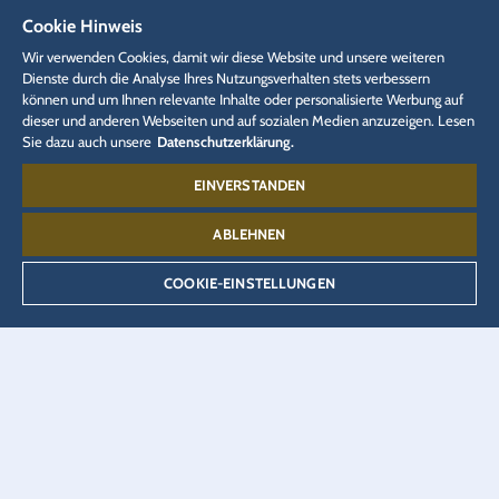
EUROPA Radio
Presse-Portal
Cookie Hinweis
Wir verwenden Cookies, damit wir diese Website und unsere weiteren
Partner-Portal
Onlineshop
Ticketshop
Dienste durch die Analyse Ihres Nutzungsverhalten stets verbessern
können und um Ihnen relevante Inhalte oder personalisierte Werbung auf
Eatrenalin
Hotelreservierung
dieser und anderen Webseiten und auf sozialen Medien anzuzeigen. Lesen
Sie dazu auch unsere
Datenschutzerklärung.
Rulantica Roman
Talent Academy
VEEJOY
EINVERSTANDEN
YULLBE
ABLEHNEN
DSGVO
Datenschutzerklärung
Cookie-Einstellungen
Impressum
COOKIE-EINSTELLUNGEN
Rechtliches
Kontakt:
07822 77-6655