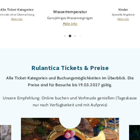
Alle Ticket-Kategorien
Kinder
Wassertemperatur
mit oder ohne Übernachtung
Spezielle Angebote
Ganzjähriges Wasservergnügen
Mehr Info
Mehr Info
Mehr Info
Rulantica Tickets & Preise
Alle Ticket-Kategorien und Buchungsmöglichkeiten im Überblick. Die
Preise sind für Besuche bis 19.03.2027 gültig.
Unsere Empfehlung: Online buchen und Vorfreude genießen (Tageskasse
nur nach Verfügbarkeit und mit Aufpreis)