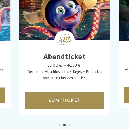
Abendticket
35,00 €¹ – 46,50 €¹
on
Ab
Der beste Abschluss eines Tages – Rulantica
von 17:00 bis 22:00 Uhr.
ZUM TICKET