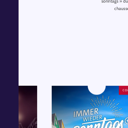
sonntags » du
chaussé
CO