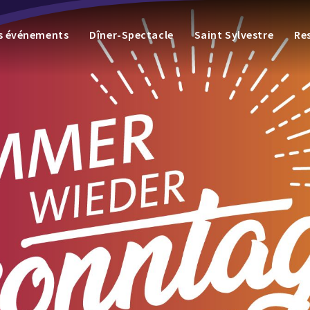
es événements
Dîner-Spectacle
Saint Sylvestre
Re