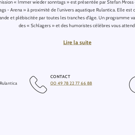
ission « Immer wieder sonntags » est présentée par Stefan Mross 
gs - Arena » à proximité de l’univers aquatique Rulantica. Elle est 
ande et plébiscitée par toutes les tranches d’âge. Un programme va
des « Schlagers » et des humoristes célèbres vous attend
L’émission et sa présentation se font intégralement en alle
Lire la suite
CONTACT
 Rulantica
00 49 78 22 77 66 88