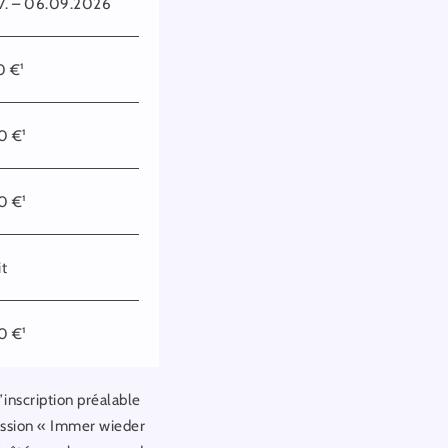
7. – 06.09.2026
0 €¹
0 €¹
0 €¹
it
0 €¹
’inscription préalable
émission « Immer wieder