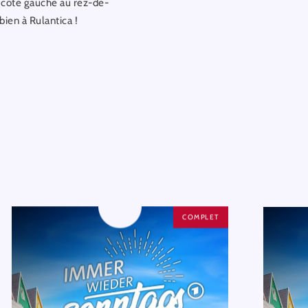
 (côté gauche au rez-de-
bien à Rulantica !
COMPLET