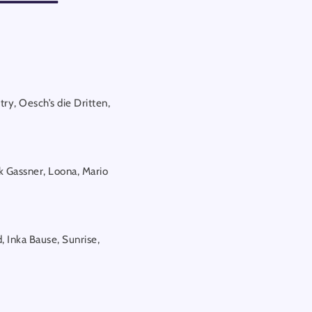
ry, Oesch’s die Dritten,
ik Gassner, Loona, Mario
d, Inka Bause, Sunrise,