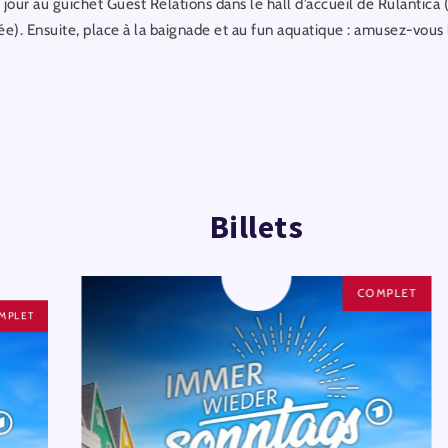
 jour au guichet Guest Relations dans le hall d’accueil de Rulantica
e). Ensuite, place à la baignade et au fun aquatique : amusez-vous 
Billets
COMPLET
MPLET