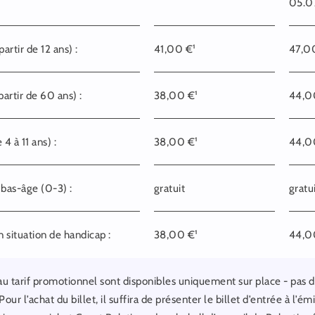
05.0
partir de 12 ans) :
41,00 €¹
47,0
partir de 60 ans) :
38,00 €¹
44,0
 4 à 11 ans) :
38,00 €¹
44,0
 bas-âge (0-3) :
gratuit
gratu
n situation de handicap :
38,00 €¹
44,0
 au tarif promotionnel sont disponibles uniquement sur place - pas d
Pour l’achat du billet, il suffira de présenter le billet d’entrée à l’