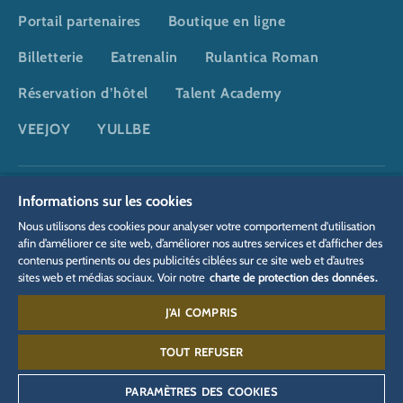
Portail partenaires
Boutique en ligne
Billetterie
Eatrenalin
Rulantica Roman
Réservation d’hôtel
Talent Academy
VEEJOY
YULLBE
DSGVO
Politique de confidentialité
Paramètres des cookies
Informations sur les cookies
Mentions légales
Informations juridiques
Nous utilisons des cookies pour analyser votre comportement d'utilisation
afin d’améliorer ce site web, d’améliorer nos autres services et d’afficher des
contenus pertinents ou des publicités ciblées sur ce site web et d’autres
sites web et médias sociaux. Voir notre
charte de protection des données.
J'AI COMPRIS
Contact :
00 49 78 22 77 66 55
TOUT REFUSER
PARAMÈTRES DES COOKIES
©
2026
Europa-Park GmbH & Co Mack KG