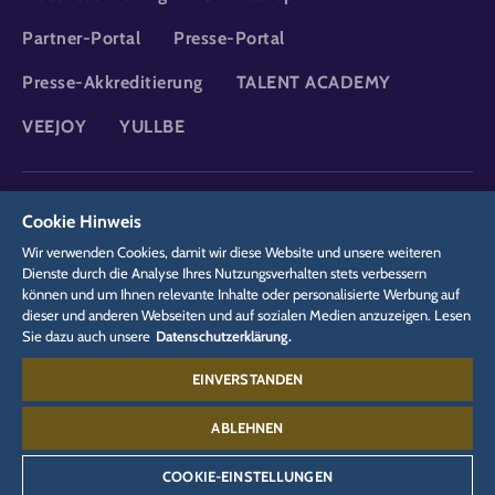
Partner-Portal
Presse-Portal
Presse-Akkreditierung
TALENT ACADEMY
VEEJOY
YULLBE
DSGVO
Datenschutzerklärung
Cookie-Einstellungen
Impressum
Cookie Hinweis
Rechtliches
Wir verwenden Cookies, damit wir diese Website und unsere weiteren
Dienste durch die Analyse Ihres Nutzungsverhalten stets verbessern
können und um Ihnen relevante Inhalte oder personalisierte Werbung auf
dieser und anderen Webseiten und auf sozialen Medien anzuzeigen. Lesen
Sie dazu auch unsere
Datenschutzerklärung.
EINVERSTANDEN
Kontakt:
07822 77-6688
ABLEHNEN
COOKIE-EINSTELLUNGEN
©
2026
Europa-Park GmbH & Co Mack KG