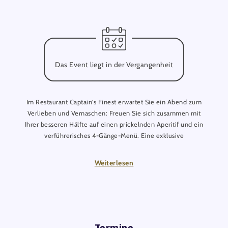
Das Event liegt in der Vergangenheit
Im Restaurant Captain's Finest erwartet Sie ein Abend zum
Verlieben und Vernaschen: Freuen Sie sich zusammen mit
Ihrer besseren Hälfte auf einen prickelnden Aperitif und ein
verführerisches 4-Gänge-Menü. Eine exklusive
Weinbegleitung (1 Glas pro Gang) und Wasser sowie Espresso
runden das wundervolle Angebot ab. Zudem überraschen wir
Weiterlesen
Sie mit einer roten Rose und hausgemachten Pralinen.
Termine