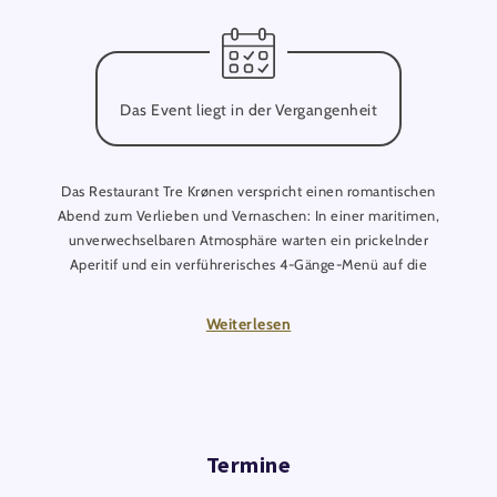
Das Event liegt in der Vergangenheit
Das Restaurant Tre Krønen verspricht einen romantischen
Abend zum Verlieben und Vernaschen: In einer maritimen,
unverwechselbaren Atmosphäre warten ein prickelnder
Aperitif und ein verführerisches 4-Gänge-Menü auf die
Liebespaare. Eine exklusive Weinbegleitung sowie Wasser und
Espresso runden das wundervolle Angebot ab. Darüber hinaus
Weiterlesen
können sich alle Verliebten auf eine rote Rose, hausgemachte
Pralinen und stimmungsvolle Musik freuen.
Termine