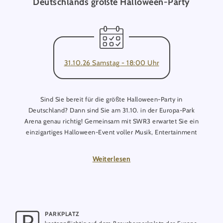
Deutschlands größte Halloween-Party
31.10.26 Samstag - 18:00 Uhr
Sind Sie bereit für die größte Halloween-Party in
Deutschland? Dann sind Sie am 31.10. in der Europa-Park
Arena genau richtig! Gemeinsam mit SWR3 erwartet Sie ein
einzigartiges Halloween-Event voller Musik, Entertainment
und unvergesslicher Highlights.
Weiterlesen
Freuen Sie sich auf mitreißende Live-Musik, erstklassige DJs
und Star-Act Jaden Bojsen, der die Europa-Park Arena mit
seinen energiegeladenen Beats zum Beben bringt. Ein
weiteres Highlight erwartet Sie mit der Premiere der
spektakulären Michael Jackson Tribute Show in der EP Arena:
PARKPLATZ
Erleben Sie die größten Hits des „King of Pop“ in einer