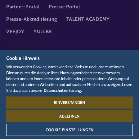
Partner-Portal
Presse-Portal
Presse-Akkreditierung
TALENT ACADEMY
VEEJOY
YULLBE
DSGVO
Datenschutzerklärung
Cookie-Einstellungen
Impressum
Cookie Hinweis
Rechtliches
Wir verwenden Cookies, damit wir diese Website und unsere weiteren
Dienste durch die Analyse Ihres Nutzungsverhalten stets verbessern
können und um Ihnen relevante Inhalte oder personalisierte Werbung auf
dieser und anderen Webseiten und auf sozialen Medien anzuzeigen. Lesen
Sie dazu auch unsere
Datenschutzerklärung.
EINVERSTANDEN
Kontakt:
07822 77-6688
ABLEHNEN
COOKIE-EINSTELLUNGEN
©
2026
Europa-Park GmbH & Co Mack KG