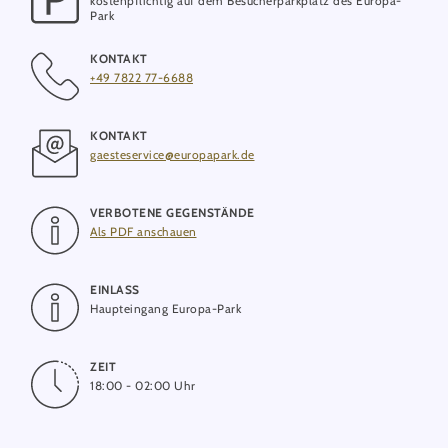
kostenpflichtig auf dem Besucherparkplatz des Europa-
beeindruckenden Inszenierung voller Energie, Leidenschaft
Park
und unvergesslicher Gänsehaut-Momente.
KONTAKT
+49 7822 77-6688
Doch damit nicht genug: In unserer kultigen Silent Disco
feiern Sie zu Ihren Lieblingsbeats, während im Magic Cinema
Karaoke-Fans selbst zum Star des Abends werden und ihr
KONTAKT
Gesangstalent unter Beweis stellen können. Für die passende
gaesteservice@europapark.de
Stärkung zwischendurch sorgt das vielfältige Food-Angebot auf
dem Mario Botta Platz.
VERBOTENE GEGENSTÄNDE
Natürlich dürfen auch coole Fotospots, kreative Cocktails,
Als PDF anschauen
erfrischende Longdrinks und eine einzigartige Halloween-
Atmosphäre nicht fehlen. Freuen Sie sich auf weit mehr als
EINLASS
nur eine Party: Erleben Sie eine unvergessliche Nacht voller
Haupteingang Europa-Park
Musik, spektakulärer Shows, bester Unterhaltung und
besonderer Momente, die noch lange in Erinnerung bleiben
werden.
ZEIT
18:00 - 02:00 Uhr
Sichern Sie sich jetzt Ihre Tickets für die ultimative SWR3
Halloween-Party und freuen Sie sich auf eine unvergessliche
Nacht im Europa-Park!