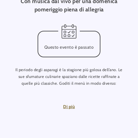
Con musica dal vivo per una domenica
pomeriggio piena di allegria
Questo evento è passato
Il periodo degli asparagi è la stagione più golosa dell’ano. Le
sue sfumature culinarie spaziano dalle ricette raffinate a
quelle più classiche. Goditi il menù in modo diverso:
l’antipasto viene servito al tavolo, mentre il piatto principale e
il dessert sono proposti al buffet Asparagi a volontà! Mangiane
Di più
quanti ne vuoi!
Suggerimento:
serviamo anche piatti vegani a base di asparagi.