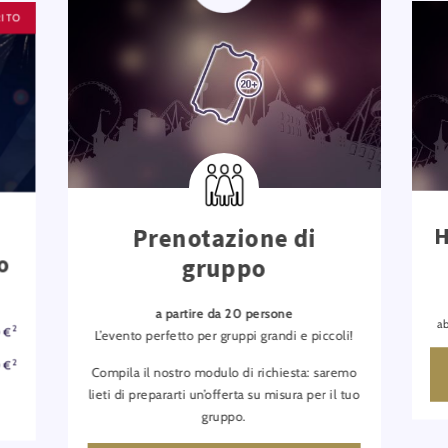
RITO
H
Prenotazione di
o
gruppo
a partire da 20 persone
a
2
0 €
L’evento perfetto per gruppi grandi e piccoli!
2
0 €
Compila il nostro modulo di richiesta: saremo
lieti di prepararti un’offerta su misura per il tuo
gruppo.