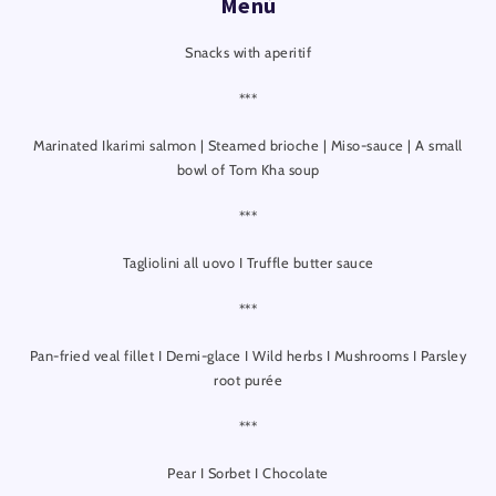
Menú
Snacks with aperitif
***
Marinated Ikarimi salmon | Steamed brioche | Miso-sauce | A small
bowl of Tom Kha soup
***
Tagliolini all uovo I Truffle butter sauce
***
Pan-fried veal fillet I Demi-glace I Wild herbs I Mushrooms I Parsley
root purée
***
Pear I Sorbet I Chocolate