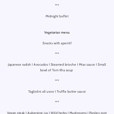
***
Midnight buffet
Vegetarian menu
Snacks with aperitif
***
Japanese radish I Avocados I Steamed brioche I Miso sauce I Small
bowl of Tom Kha soup
***
Tagliolini all uovo I Truffle butter sauce
***
Vegan steak I Aubergine jus I Wild herbs I Mushrooms I Parsley root