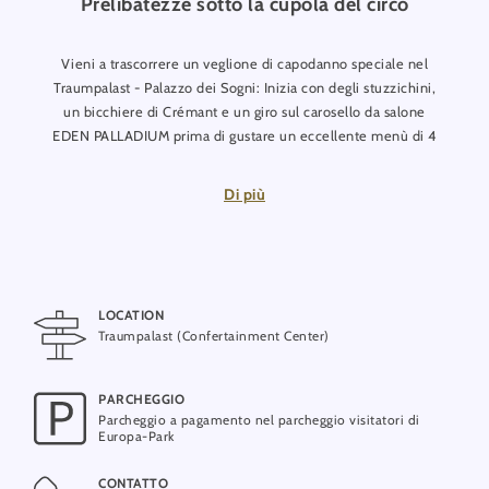
Prelibatezze sotto la cupola del circo
Vieni a trascorrere un veglione di capodanno speciale nel
Traumpalast - Palazzo dei Sogni: Inizia con degli stuzzichini,
un bicchiere di Crémant e un giro sul carosello da salone
EDEN PALLADIUM prima di gustare un eccellente menù di 4
portate nella tenda degli specchi, accompagnato da un grande
intrattenimento musicale e numeri incredibili. Brinda all’anno
Di più
nuovo con lo champagne e continua i festeggiamenti all’after-
show party nella sala da ballo Berlin.
Una notte di San Silvestro ricca di ricordi memorabili!
LOCATION
Traumpalast (Confertainment Center)
PARCHEGGIO
Parcheggio a pagamento nel parcheggio visitatori di
Europa-Park
CONTATTO