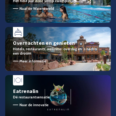
Het hele jaar door volop zwemplezier
Naar de Waterwereld
Overnachten en genieten
Hotels, restaurants, wellness: overdag en 's nachts
een droom
Meer informatie
Eatrenalin
Dé restaurantsensatie
Naar de innovatie