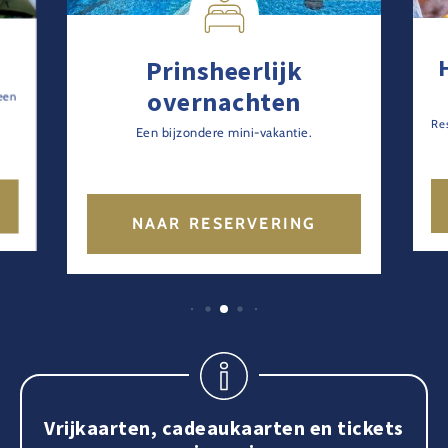
Prinsheerlijk
overnachten
een
Res
Een bijzondere mini-vakantie.
NAAR RESERVERING
Vrijkaarten, cadeaukaarten en tickets