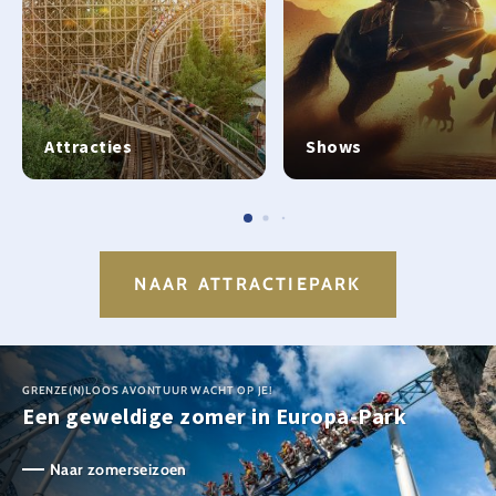
Attracties
Shows
NAAR ATTRACTIEPARK
GRENZE(N)LOOS AVONTUUR WACHT OP JE!
Een geweldige zomer in Europa-Park
Naar zomerseizoen