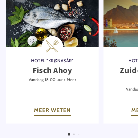
HOTEL "KRØNASÅR"
HOT
Fisch Ahoy
Zuid
Vandaag 18:00 uur + Meer
Vandaa
MEER WETEN
M