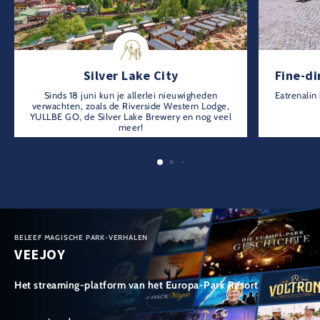
Silver Lake City
Fine-di
Sinds 18 juni kun je allerlei nieuwigheden
Eatrenalin
verwachten, zoals de Riverside Western Lodge,
YULLBE GO, de Silver Lake Brewery en nog veel
meer!
BELEEF MAGISCHE PARK-VERHALEN
VEEJOY
Het streaming-platform van het Europa-Park Resort