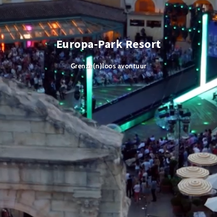
Europa-Park Resort
Grenze(n)loos avontuur