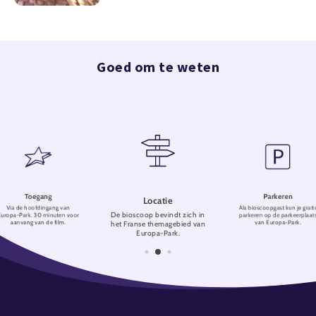
Goed om te weten
Toegang
Parkeren
Locatie
Via de hoofdingang van
Als bioscoopgast kun je grati
De bioscoop bevindt zich in
Europa-Park. 30 minuten voor
parkeren op de parkeerplaat
aanvang van de film.
van Europa-Park.
het Franse themagebied van
Europa-Park.