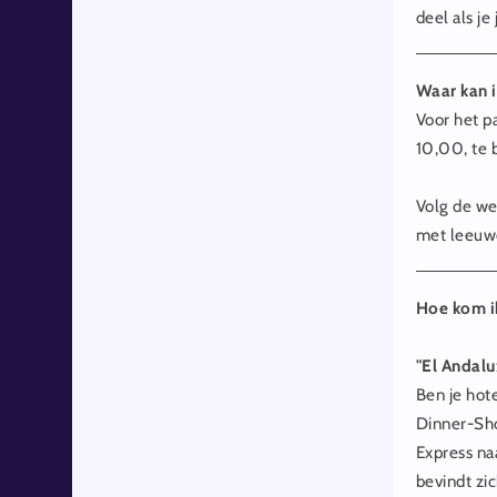
deel als je
Waar kan 
Voor het p
10,00, te 
Volg de we
met leeuw
Hoe kom ik
"El Andaluz
Ben je hot
Dinner-Sho
Express na
bevindt zi