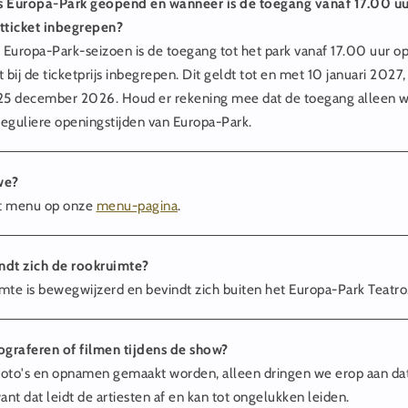
 Europa-Park geopend en wanneer is de toegang vanaf 17.00 uur
ticket inbegrepen?
t Europa-Park-seizoen is de toegang tot het park vanaf 17.00 uur o
bij de ticketprijs inbegrepen. Dit geldt tot en met 10 januari 2027
25 december 2026. Houd er rekening mee dat de toegang alleen w
 reguliere openingstijden van Europa-Park.
we?
et menu op onze
menu-pagina
.
ndt zich de rookruimte?
mte is bewegwijzerd en bevindt zich buiten het Europa-Park Teatro
ograferen of filmen tijdens de show?
oto's en opnamen gemaakt worden, alleen dringen we erop aan dat j
ant dat leidt de artiesten af en kan tot ongelukken leiden.