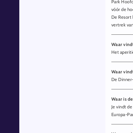
Park Hoofd
vóór de ho
De Resort 
vertrek va
Waar vindt
Het aperiti
Waar vind
De Dinner-
Waar is d
Je vindt d
Europa-Par