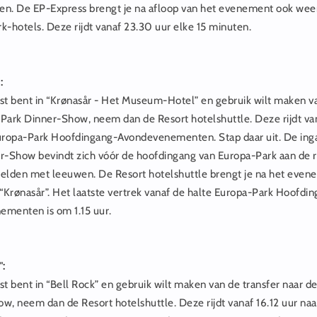
n. De EP-Express brengt je na afloop van het evenement ook weer
k-hotels. Deze rijdt vanaf 23.30 uur elke 15 minuten.
:
gast bent in “Krønasår - Het Museum-Hotel” en gebruik wilt maken va
Park Dinner-Show, neem dan de Resort hotelshuttle. Deze rijdt va
uropa-Park Hoofdingang-Avondevenementen. Stap daar uit. De ing
r-Show bevindt zich vóór de hoofdingang van Europa-Park aan de 
elden met leeuwen. De Resort hotelshuttle brengt je na het eve
 “Krønasår”. Het laatste vertrek vanaf de halte Europa-Park Hoofdi
menten is om 1.15 uur.
":
ast bent in “Bell Rock” en gebruik wilt maken van de transfer naar 
w, neem dan de Resort hotelshuttle. Deze rijdt vanaf 16.12 uur naa