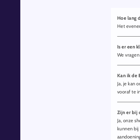
Hoe lang 
Het evenem
Is er een 
We vragen 
Kan ik de
Ja, je kan
vooraf te i
Zijn er bi
Ja, onze s
kunnen bij
aandoening