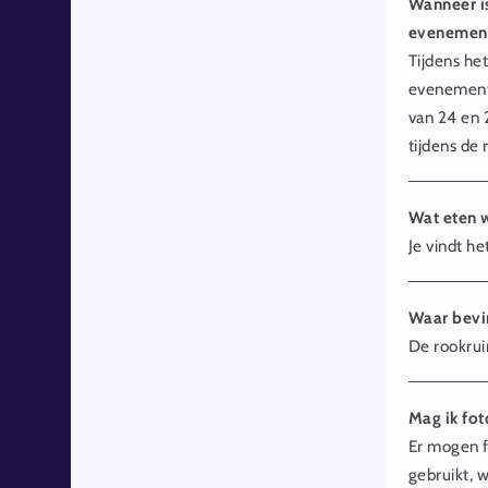
Wanneer is
evenement
Tijdens he
evenement 
van 24 en 
tijdens de
Wat eten 
Je vindt h
Waar bevi
De rookrui
Mag ik fot
Er mogen f
gebruikt, w