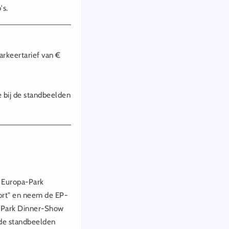
's.
arkeertarief van €
 bij de standbeelden
e Europa-Park
ort" en neem de EP-
a-Park Dinner-Show
 de standbeelden