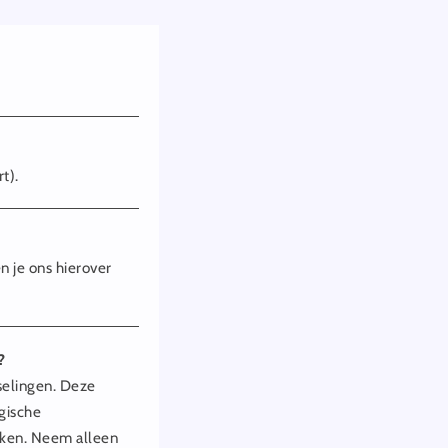
t).
n je ons hierover
?
sselingen. Deze
gische
aken. Neem alleen