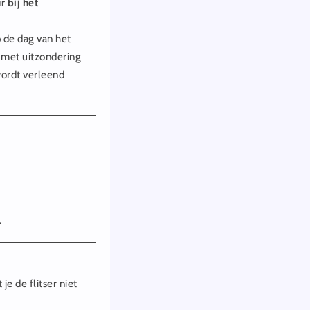
 bij het
p de dag van het
, met uitzondering
ordt verleend
.
e de flitser niet