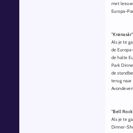
met leeuwe
Europa-Par
"Krønasår"
Als je te 
de Europa-
de halte E
Park Dinne
de standbe
terug naar
Avondevene
"Bell Rock
Als je te g
Dinner-Sho