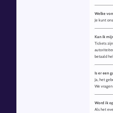
Welke vor
Je kunt on
Kan ik mij
Tickets zi
autoriteite
betaald heb
Is er een 
Ja, het geb
We vragen j
Word ik op
Als het ev