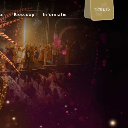
TICKETS
air
Bioscoop
Informatie