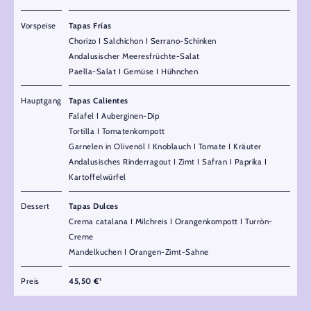
Vorspeise
Tapas Frías
Chorizo I Salchichon I Serrano-Schinken
Andalusischer Meeresfrüchte-Salat
Paella-Salat I Gemüse I Hühnchen
Hauptgang
Tapas Calientes
Falafel I Auberginen-Dip
Tortilla I Tomatenkompott
Garnelen in Olivenöl I Knoblauch I Tomate I Kräuter
Andalusisches Rinderragout I Zimt I Safran I Paprika I
Kartoffelwürfel
Dessert
Tapas Dulces
Crema catalana I Milchreis I Orangenkompott I Turrón-
Creme
Mandelkuchen I Orangen-Zimt-Sahne
Preis
45,50 €¹