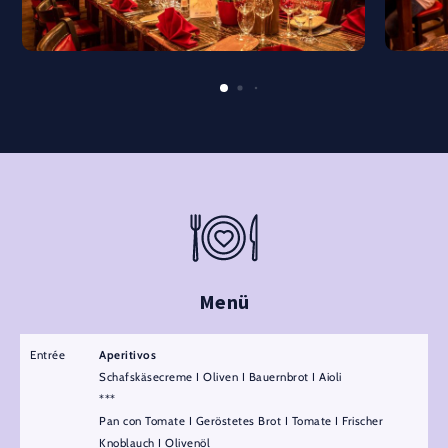
Menü
Entrée
Aperitivos
Schafskäsecreme I Oliven I Bauernbrot I Aioli
***
Pan con Tomate I Geröstetes Brot I Tomate I Frischer
Knoblauch I Olivenöl