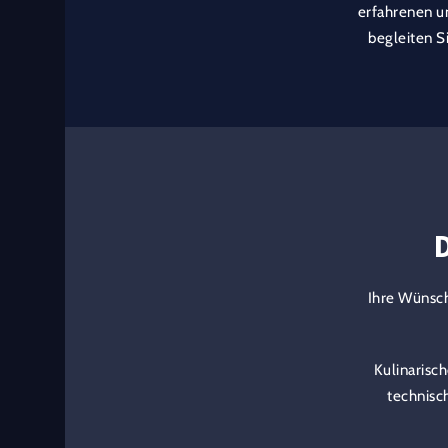
erfahrenen u
begleiten S
D
Ihre Wünsch
Kulinarisc
technisch