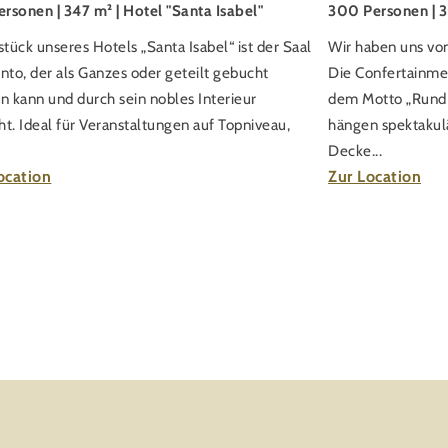
rsonen | 347 m² | Hotel "Santa Isabel"
300 Personen | 3
tück unseres Hotels „Santa Isabel“ ist der Saal
Wir haben uns von
to, der als Ganzes oder geteilt gebucht
Die Confertainme
n kann und durch sein nobles Interieur
dem Motto „Rund 
ht. Ideal für Veranstaltungen auf Topniveau,
hängen spektakulä
Decke...
ocation
Zur Location