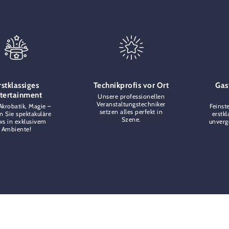
rstklassiges
Technikprofis vor Ort
Gas
tertainment
Unsere professionellen
Veranstaltungstechniker
Akrobatik, Magie –
Feinst
setzen alles perfekt in
n Sie spektakuläre
erstkl
Szene.
s in exklusivem
unverg
Ambiente!