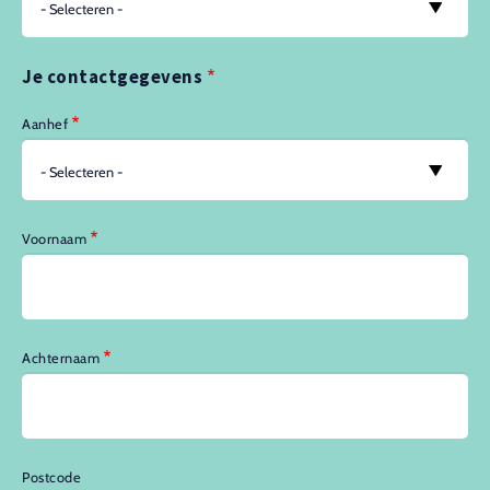
Je contactgegevens
Aanhef
Voornaam
Achternaam
Postcode