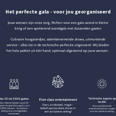
Het perfecte gala - voor jou georganiseerd
Jouw wensen zijn onze zorg. Perfect voor een gala-avond in kleine
kring of een spetterend avondgala met duizenden gasten
Culinaire hoogstandjes, adembenemende shows, uitmuntende
service - alles tot in de technische perfectie uitgevoerd: Wij bieden
het hele pakket uit één hand, optimaal afgestemd op jouw wensen.
Technische experts op
Van 20 tot 2000 gasten
First-class entertainment
locatie
Van intieme feesten vanaf 20
Dans, acrobatiek, magie -
asten tot grandioze gala's voor
Onze professionele
beleef spectaculaire shows in
2000 mensen - de perfecte
evenementtechnici zorgen
setting voor onvergetelijke
een exclusieve setting!
voor een perfecte setting.
momenten.