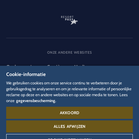
ONZE ANDERE WEBSITES
Onderneming
Carrière
Media
Cookie-informatie
We gebruiken cookies om onze service continu te verbeteren door je
DSGVO
gebruiksgedrag te analyseren en om je relevante informatie of persoonlijke
Privacybeleid
Cookie-instellingen
Colofon
reclame op deze en andere websites en op sociale media te tonen. Lees
Juridische informatie
onze
gegevensbescherming.
AKKOORD
Contact:
00 49 782 27 71 44 00
ALLES AFWIJZEN