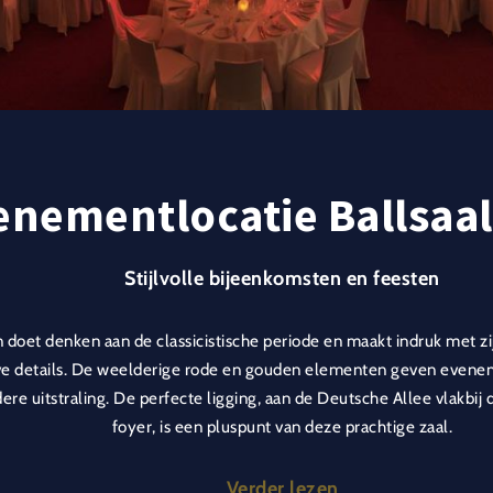
enementlocatie Ballsaal
Stijlvolle bijeenkomsten en feesten
n doet denken aan de classicistische periode en maakt indruk met zij
ve details. De weelderige rode en gouden elementen geven evene
ere uitstraling. De perfecte ligging, aan de Deutsche Allee vlakbij
foyer, is een pluspunt van deze prachtige zaal.
t om een diner of een presentatie van formaat, deze ruimte biedt 
Verder lezen