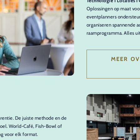
Technologie I Locaties I
Oplossingen op maat voor
eventplanners ondersteune
organiseren spannende ac
raamprogramma. Alles uit
MEER OV
erentie. De juiste methode en de
doel. World-Café, Fish-Bowl of
ng voor elk format.