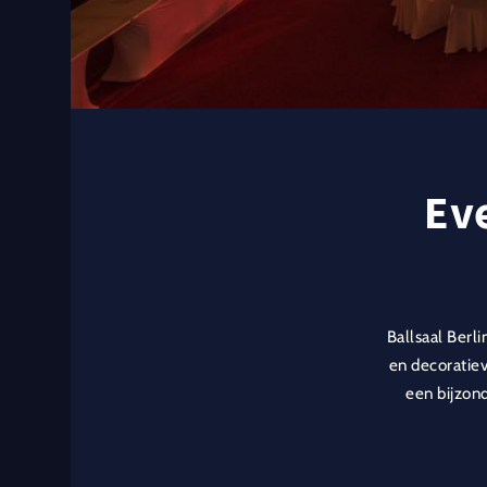
Ev
Ballsaal Berli
en decoratie
een bijzond
Of het nu gaa