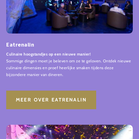
Eatrenalin
Culinaire hoogstandjes op een nieuwe manier!
Sommige dingen moet je beleven om ze te geloven. Ontdek nieuwe
culinaire dimensies en proef heerlijke smaken tijdens deze
bijzondere manier van dineren.
MEER OVER EATRENALIN