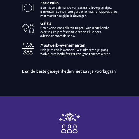
Eatrenalin
Een nieuwe dimensie van culinaire hoogstandjes:
Eatrenalin combineert gastronomische topprestaties
met multizintuiglijke belevingen.
Gala's
Een avond voor alle zintuigen. Van uitstekende
catering en professionele techniek tot een
adembenemende show.
Maatwerk-evenementen
Heb je speciale wensen? We adviseren je graag
zodat jouw bedrijfsfeest een groot succes wordt.
Laat de beste gelegenheden niet aan je voorbijgaan.