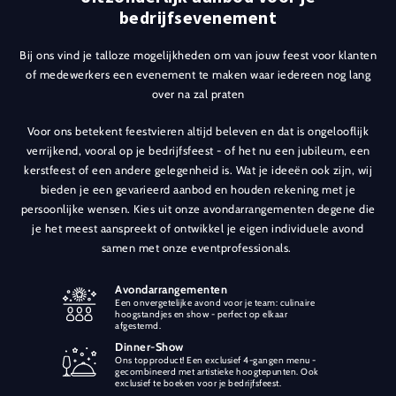
bedrijfsevenement
Bij ons vind je talloze mogelijkheden om van jouw feest voor klanten
of medewerkers een evenement te maken waar iedereen nog lang
over na zal praten
Voor ons betekent feestvieren altijd beleven en dat is ongelooflijk
verrijkend, vooral op je bedrijfsfeest - of het nu een jubileum, een
kerstfeest of een andere gelegenheid is. Wat je ideeën ook zijn, wij
bieden je een gevarieerd aanbod en houden rekening met je
persoonlijke wensen. Kies uit onze avondarrangementen degene die
je het meest aanspreekt of ontwikkel je eigen individuele avond
samen met onze eventprofessionals.
Avondarrangementen
Een onvergetelijke avond voor je team: culinaire
hoogstandjes en show - perfect op elkaar
afgestemd.
Dinner-Show
Ons topproduct! Een exclusief 4-gangen menu -
gecombineerd met artistieke hoogtepunten. Ook
exclusief te boeken voor je bedrijfsfeest.