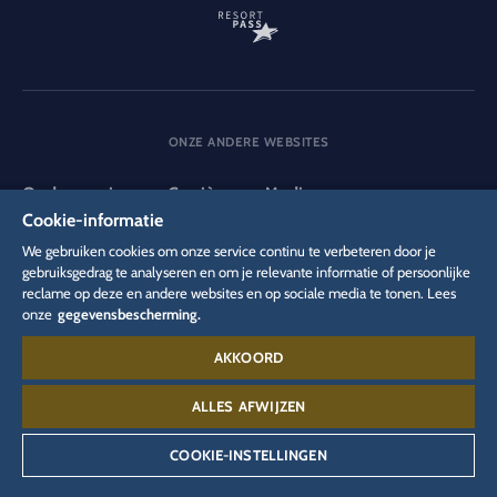
ONZE ANDERE WEBSITES
Onderneming
Carrière
Media
Cookie-informatie
We gebruiken cookies om onze service continu te verbeteren door je
DSGVO
gebruiksgedrag te analyseren en om je relevante informatie of persoonlijke
Privacybeleid
Cookie-instellingen
Colofon
reclame op deze en andere websites en op sociale media te tonen. Lees
Juridische informatie
onze
gegevensbescherming.
AKKOORD
Contact:
00 49 782 27 71 44 00
ALLES AFWIJZEN
COOKIE-INSTELLINGEN
©
2026
Europa-Park GmbH & Co Mack KG