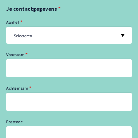
Je contactgegevens
Aanhef
Voornaam
Achternaam
Postcode