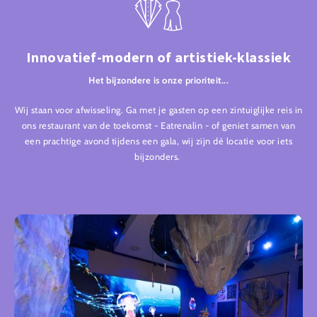
Innovatief-modern of artistiek-klassiek
Het bijzondere is onze prioriteit...
Wij staan voor afwisseling. Ga met je gasten op een zintuiglijke reis in
ons restaurant van de toekomst - Eatrenalin - of geniet samen van
een prachtige avond tijdens een gala, wij zijn dé locatie voor iets
bijzonders.