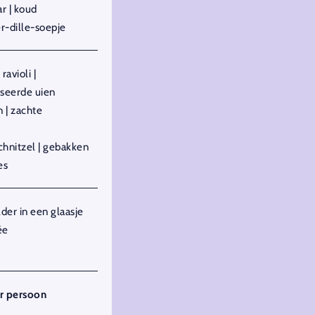
r | koud
dille-soepje
ravioli |
iseerde uien
 | zachte
hnitzel | gebakken
es
er in een glaasje
ée
r persoon