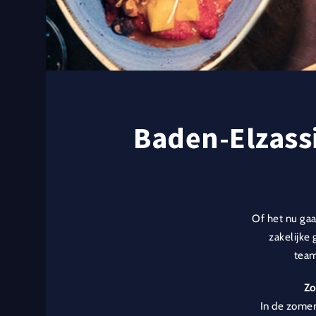
Baden-Elzass
Of het nu ga
zakelijke
team
Zo
In de zomer