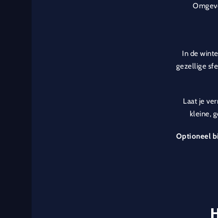
Omgeven
In de winte
gezellige sf
Laat je ve
kleine, 
Optioneel bi
H