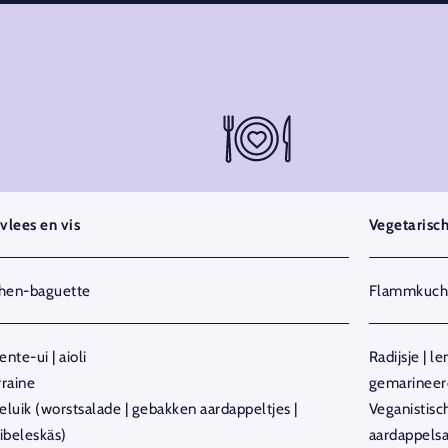
lees en vis
Vegetarisc
hen-baguette
Flammkuch
lente-ui | aioli
Radijsje | le
raine
gemarinee
eluik (worstsalade | gebakken aardappeltjes |
Veganistisch
ibeleskäs)
aardappels