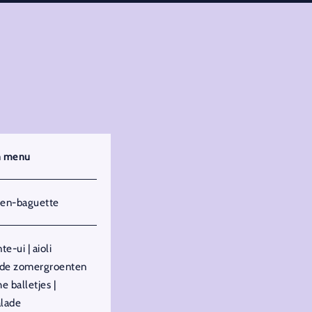
h menu
en-baguette
nte-ui | aioli
rde zomergroenten
e balletjes |
alade