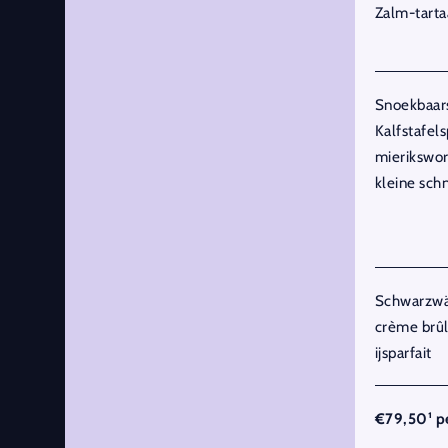
Zalm-tartaa
Snoekbaars 
Kalfstafels
mierikswor
kleine schn
Schwarzwäl
crème brû
ijsparfait
€79,50¹ p