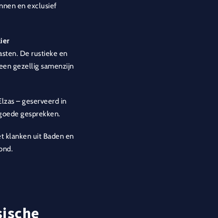
nnen en exclusief
ier
gasten. De rustieke en
een gezellig samenzijn
Elzas – geserveerd in
n goede gesprekken.
t klanken uit Baden en
ond.
sische