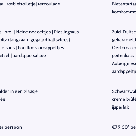
r | rosbiefrolletje| remoulade
Bietentartaa
komkommer-
| prei | kleine noedeltjes | Rieslingsaus
Zuid-Duitse 
pitz (langzaam gegaard kalfsvlees) |
gekaramell
telsaus | bouillon-aardappeltjes
Oertomaten
itzel | aardappelsalade
geitenkaas
Auberginesc
aardappeltj
der in een glaasje
Schwarzwäld
lée
crème brûl
ijsparfait
er persoon
€79,50¹ pe