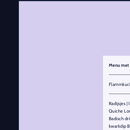
Menu met v
Flammkuc
Radijsjes | 
Quiche Lor
Badisch dri
kwarkdip B