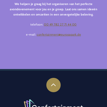
We helpen je graag bij het organiseren van het perfecte
avondevenement voor jou en je groep. Laat ons samen ideeën
ontwikkelen en omzetten in een onvergetelijke beleving.
telefoon:
00 49 782 27 71 44 00
e-mail:
confertainment@europapark.de