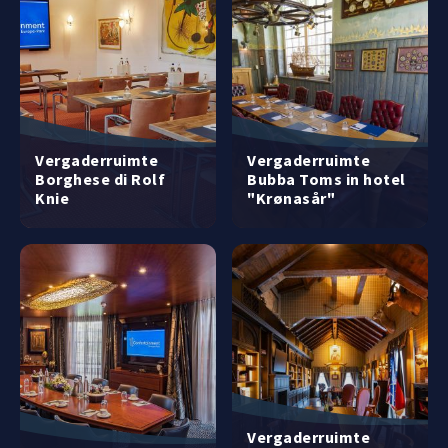
Vergaderruimte
Vergaderruimte
Borghese di Rolf
Bubba Toms in hotel
Knie
"Krønasår"
Vergaderruimte