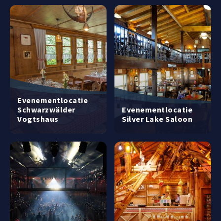
Evenementlocatie
Schwarzwälder
Evenementlocatie
Vogtshaus
Silver Lake Saloon