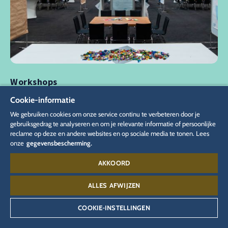
Workshops
Methodes I Locaties I Teamgeest
Cookie-informatie
Breng productiviteit aan in je conferentie. De juiste methode en de
We gebruiken cookies om onze service continu te verbeteren door je
juiste locatie voor elk conferentiedoel. World-Café, Fish-Bowl of
gebruiksgedrag te analyseren en om je relevante informatie of persoonlijke
Barcamp: wij bieden de juiste setting voor elk format.
reclame op deze en andere websites en op sociale media te tonen. Lees
onze
gegevensbescherming.
AKKOORD
MEER OVER WORKSHOPS
ALLES AFWIJZEN
COOKIE-INSTELLINGEN