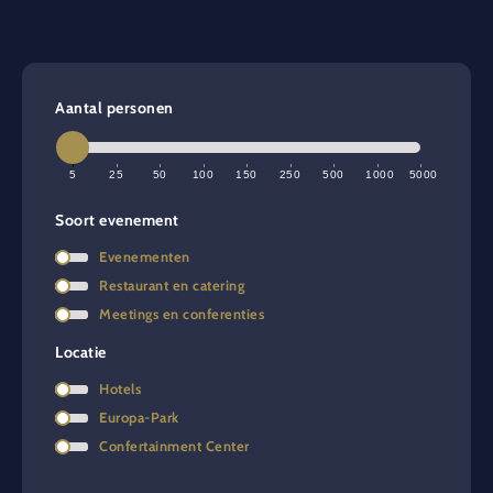
Aantal personen
5
25
50
100
150
250
500
1000
5000
Soort evenement
Evenementen
Restaurant en catering
Meetings en conferenties
Locatie
Hotels
Europa-Park
Confertainment Center