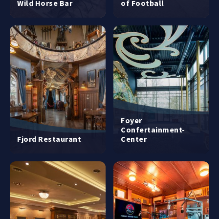
Wild Horse Bar
of Football
Foyer
Confertainment-
Fjord Restaurant
Center