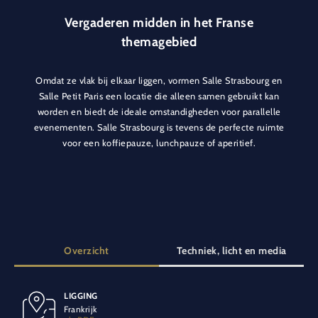
Vergaderen midden in het Franse
themagebied
Omdat ze vlak bij elkaar liggen, vormen Salle Strasbourg en
Salle Petit Paris een locatie die alleen samen gebruikt kan
worden en biedt de ideale omstandigheden voor parallelle
evenementen. Salle Strasbourg is tevens de perfecte ruimte
voor een koffiepauze, lunchpauze of aperitief.
Overzicht
Techniek, licht en media
LIGGING
SPECIALE VOORZIENINGEN
Frankrijk
Balkon
Klimaatbeheersing
Vloerbedekking