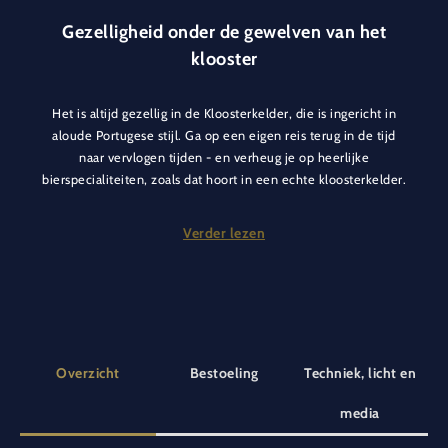
Gezelligheid onder de gewelven van het
klooster
Het is altijd gezellig in de Kloosterkelder, die is ingericht in
aloude Portugese stijl. Ga op een eigen reis terug in de tijd
naar vervlogen tijden - en verheug je op heerlijke
bierspecialiteiten, zoals dat hoort in een echte kloosterkelder.
De verfijnde internationale keuken van het hotel, zoals een
heerlijke fondue, zorgt voor een goede bodem.
Verder lezen
Deze ruimte is geschikt voor een ontspannen afsluiting van
een dag vol belevenissen, maar ook voor een kleine
bijeenkomst voor een gezellig en uitnodigend
teamevenement.
Overzicht
Bestoeling
Techniek, licht en
media