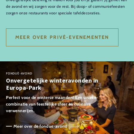
de avond en wij zorgen voor de rest. Bij doop- of communiefeesten
zorgen onze restaurants voor speciale tafeldecoraties.
MEER OVER PRIVÉ-EVENEMENTEN
FONDUE-AVOND
Onvergetelijke winteravonden in
Europa-Park
Perfect voor de winterse maanden! Een unieke
combinatie van feestelijke sfeer en culinaire
verwennerijen.
Meer over de fondue-avond