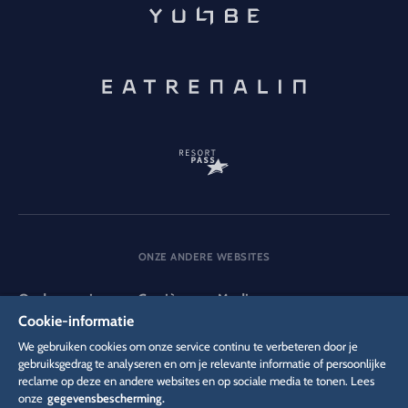
ONZE ANDERE WEBSITES
Onderneming
Carrière
Media
Cookie-informatie
We gebruiken cookies om onze service continu te verbeteren door je
DSGVO
gebruiksgedrag te analyseren en om je relevante informatie of persoonlijke
Privacybeleid
Cookie-instellingen
Colofon
reclame op deze en andere websites en op sociale media te tonen. Lees
Juridische informatie
onze
gegevensbescherming.