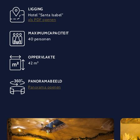
LIGGING
BANKETOPSTELLING
SPECIALE VOORZIENINGEN
Hotel "Santa Isabel"
35 personen
Klimaatbeheersing
als PDF openen
MAXIMUMCAPACITEIT
LICHT
40 personen
Geen daglicht
Traploos regelbaar licht
OPPERVLAKTE
TECHNIEK
42 m²
Wifi-aansluiting
Telefoonaansluiting
220 volt-aansluiting
PANORAMABEELD
Panorama openen