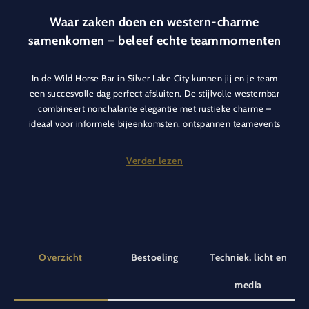
Waar zaken doen en western-charme
samenkomen – beleef echte teammomenten
In de Wild Horse Bar in Silver Lake City kunnen jij en je team
een succesvolle dag perfect afsluiten. De stijlvolle westernbar
combineert nonchalante elegantie met rustieke charme –
ideaal voor informele bijeenkomsten, ontspannen teamevents
of exclusieve zakelijke avonden in een bijzondere sfeer.
Verder lezen
Of het nu gaat om een afsluiting van een inspirerende
conferentiedag, een plek om te netwerken in een kleine groep
of als hoogtepunt van je bedrijfsevenement – de Wild Horse
Bar biedt de perfecte setting voor onvergetelijke momenten.
Geniet van heerlijk gemixte cocktails, exclusieve sterke
dranken, geselecteerde wijnen en een sfeervolle omgeving
Overzicht
Bestoeling
Techniek, licht en
die uitnodigt om te blijven hangen.
media