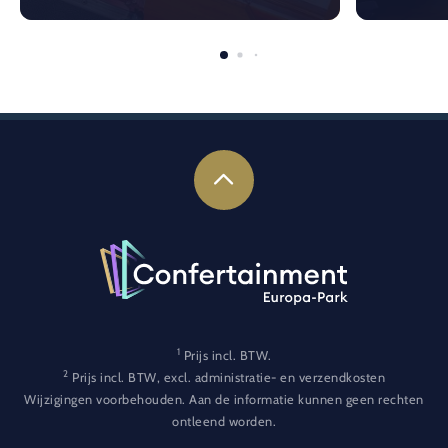
1
Prijs incl. BTW.
2
Prijs incl. BTW, excl. administratie- en verzendkosten
Wijzigingen voorbehouden. Aan de informatie kunnen geen rechten
ontleend worden.