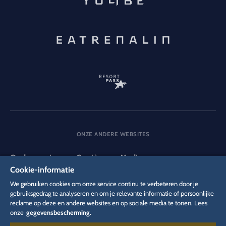
ONZE ANDERE WEBSITES
Onderneming
Carrière
Media
Cookie-informatie
We gebruiken cookies om onze service continu te verbeteren door je
DSGVO
gebruiksgedrag te analyseren en om je relevante informatie of persoonlijke
Privacybeleid
Cookie-instellingen
Colofon
reclame op deze en andere websites en op sociale media te tonen. Lees
Juridische informatie
onze
gegevensbescherming.