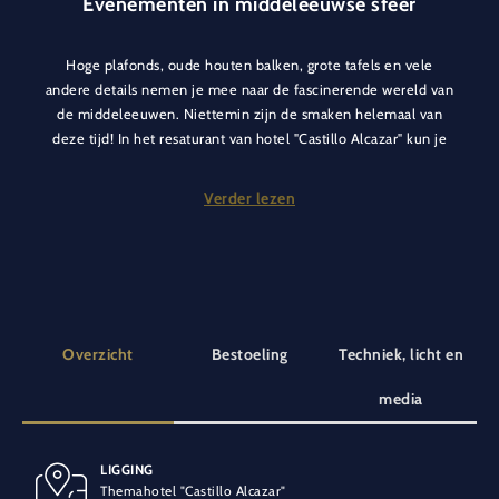
Evenementen in middeleeuwse sfeer
Hoge plafonds, oude houten balken, grote tafels en vele
andere details nemen je mee naar de fascinerende wereld van
de middeleeuwen. Niettemin zijn de smaken helemaal van
deze tijd! In het resaturant van hotel "Castillo Alcazar" kun je
rekenen op heerlijke gerechten van hoog niveau. We
verzorgen de catering voor je evenement met
Verder lezen
vleesspecialiteiten op spies, vis en salades.
Laat je inspireren door deze bijzondere omgeving die van je
evenement een heel sfeervolle belevenis maakt.
Overzicht
Bestoeling
Techniek, licht en
media
LIGGING
BANKETOPSTELLING
SPECIALE VOORZIENINGEN
Themahotel "Castillo Alcazar"
362 personen
Klimaatbeheersing
Gelijkvloers
Extra buitengebied