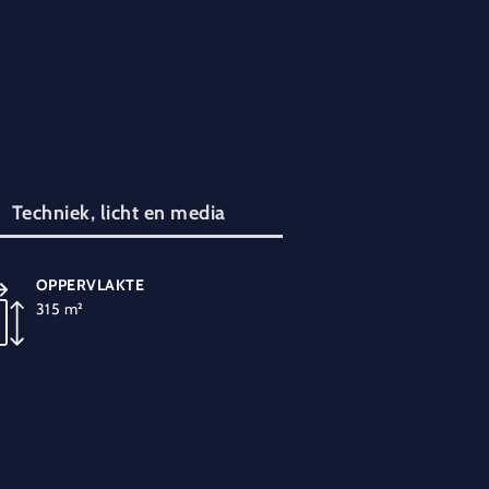
Techniek, licht en media
OPPERVLAKTE
TECHNIEK
315 m²
Installeerbare
microfooninstallatie
Wifi-aansluiting
220 volt-aansluiting