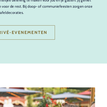
lijke beleving te maken voor jou en je gasten. Jij geniet
n voor de rest. Bij doop- of communiefeesten zorgen onze
tafeldecoraties.
RIVÉ-EVENEMENTEN