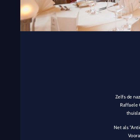
Zelfs de na
Raffaele 
thuisl
Net als "Ant
Voora