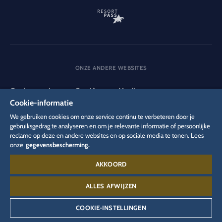
ONZE ANDERE WEBSITES
Onderneming
Carrière
Media
Cookie-informatie
We gebruiken cookies om onze service continu te verbeteren door je
DSGVO
gebruiksgedrag te analyseren en om je relevante informatie of persoonlijke
Privacybeleid
Cookie-instellingen
Colofon
reclame op deze en andere websites en op sociale media te tonen. Lees
Juridische informatie
onze
gegevensbescherming.
AKKOORD
Contact:
00 49 782 27 71 44 00
ALLES AFWIJZEN
COOKIE-INSTELLINGEN
©
2026
Europa-Park GmbH & Co Mack KG