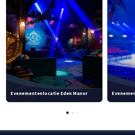
Evenementenlocatie Eden Manor
Evenement