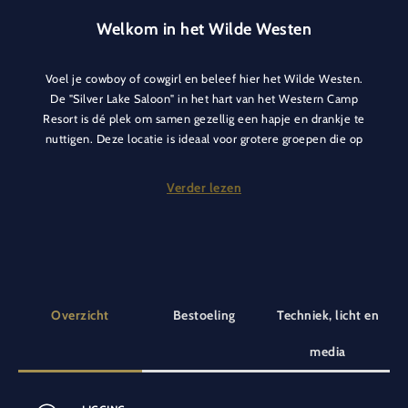
Welkom in het Wilde Westen
Voel je cowboy of cowgirl en beleef hier het Wilde Westen.
De "Silver Lake Saloon" in het hart van het Western Camp
Resort is dé plek om samen gezellig een hapje en drankje te
nuttigen. Deze locatie is ideaal voor grotere groepen die op
zoek zijn naar een ontspannen sfeer. Misschien ontmoet je
onze live countryzanger en zing je samen jullie favoriete
Verder lezen
liedjes.
Op de eerste verdieping van de "Silver Lake Saloon" is de
Jesse James-conferentieruimte. Deze kan extra worden
gereserveerd bij evenementen in de saloon.
Overzicht
Bestoeling
Techniek, licht en
media