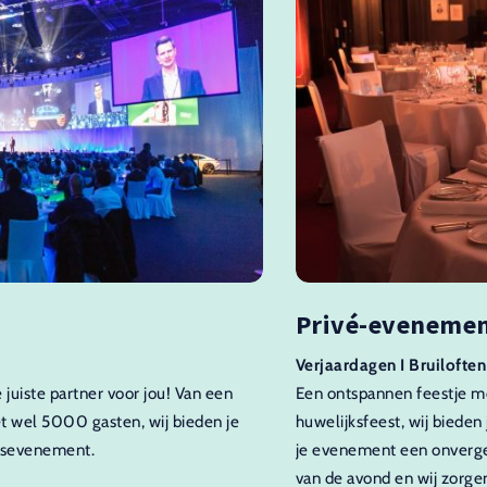
Privé-eveneme
Verjaardagen I Bruiloften
e juiste partner voor jou! Van een
Een ontspannen feestje me
et wel 5000 gasten, wij bieden je
huwelijksfeest, wij bieden
jfsevenement.
je evenement een onvergete
van de avond en wij zorge