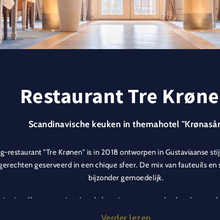
Restaurant Tre Krøn
Scandinavische keuken in themahotel "Krønasår
ng-restaurant "Tre Krønen" is in 2018 ontworpen in Gustaviaanse stij
 gerechten geserveerd in een chique sfeer. De mix van fauteuils en
bijzonder gemoedelijk.
t is niet alleen een uitstekende locatie voor een zakenlunch, maar 
ambiance voor exclusieve bedrijfsfeesten of privé-evenemen
Verder lezen