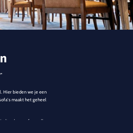
en
"
l. Hier bieden we je een
 sofa's maakt het geheel
biedt ook een sfeervolle
ten.