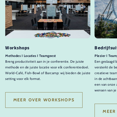
Workshops
Bedrijfsui
Methodes I Locaties I Teamgeest
Plezier I Team
Breng productiviteit aan in je conferentie. De juiste
Een geslaagd be
methode en de juiste locatie voor elk conferentiedoel.
versterkt de b
World-Café, Fish-Bowl of Barcamp: wij bieden de juiste
creatieve team
setting voor elk format.
in de achtbaa
een van onze 
wensen van je 
MEER OVER WORKSHOPS
MEER 