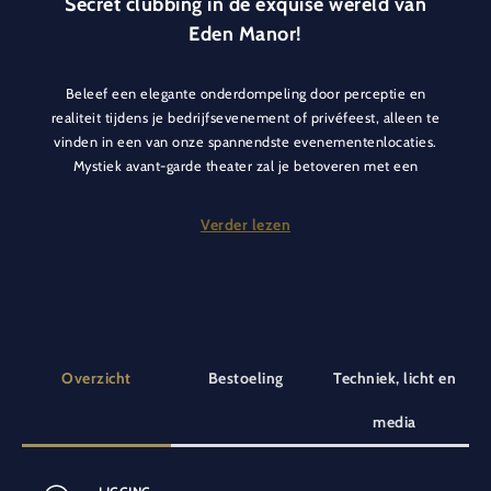
Secret clubbing in de exquise wereld van
Eden Manor!
Beleef een elegante onderdompeling door perceptie en
realiteit tijdens je bedrijfsevenement of privéfeest, alleen te
vinden in een van onze spannendste evenementenlocaties.
Mystiek avant-garde theater zal je betoveren met een
spectaculaire show.
Verder lezen
Volg Balthazar naar afgelegen ruimtes waar meer legendes zijn
ontstaan dan verteld kunnen worden en creëer samen
herinneringen. Betreed de verborgen diepten van de
kasteeltuin met een geselecteerd geheim genootschap en
feest exclusief tot diep in de nacht!
Overzicht
Bestoeling
Techniek, licht en
*Om de unieke ervaring van Secret Clubbing te garanderen,
zijn mobiele telefoons niet toegestaan op het terrein/bij
media
toegang tot Eden Manor.