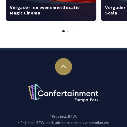
Vergader- en evenementlocatie
Vergader-
Magic Cinema
Scala
1
Prijs incl. BTW.
2
Prijs incl. BTW, excl. administratie- en verzendkosten