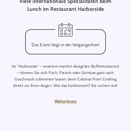
Viele internationale Spezialitäten beim
Lunch im Restaurant Harborside
Das Event liegt in der Vergangenheit
Im "Harborside" – unserem maritim designten Buffetrestaurant
– können Sie sich Fisch, Fleisch oder Gemüse ganz nach
Geschmack zubereiten lassen: beim Colonial Front Cooking
direkt vor Ihren Augen. Wie das funktioniert? Sie suchen sich
einfach die Zutaten aus, die Sie am liebsten essen. Zur Wahl
stehen allerlei frische Köstlichkeiten aus der ganzen Welt. Wir
Weiterlesen
bereiten Ihnen dann Ihre ganz persönliche Mahlzeit zu,
wahlweise auf unserem großen Mongolengrill oder dem
afrikanischen Lavasteingrill. So wird Essen zum echten
Erlebnis.