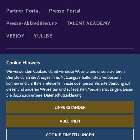
Partner-Portal
Presse-Portal
Presse-Akkreditierung
TALENT ACADEMY
VEEJOY
YULLBE
DSGVO
Datenschutzerklärung
Cookie-Einstellungen
Impressum
Cookie Hinweis
Rechtliches
Wir verwenden Cookies, damit wir diese Website und unsere weiteren
Dienste durch die Analyse Ihres Nutzungsverhalten stets verbessern
können und um Ihnen relevante Inhalte oder personalisierte Werbung auf
dieser und anderen Webseiten und auf sozialen Medien anzuzeigen. Lesen
Sie dazu auch unsere
Datenschutzerklärung.
EINVERSTANDEN
Kontakt:
07822 77-6688
ABLEHNEN
COOKIE-EINSTELLUNGEN
©
2026
Europa-Park GmbH & Co Mack KG