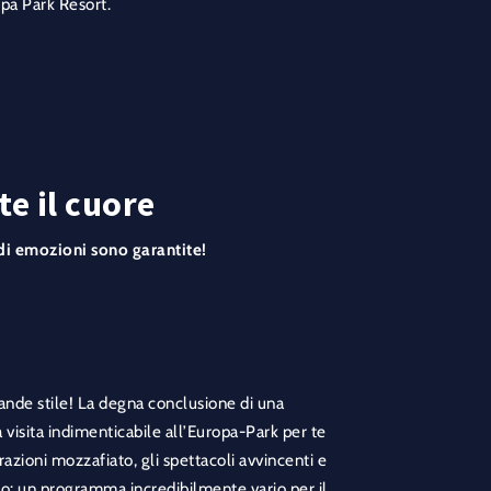
pa Park Resort.
e il cuore
ndi emozioni sono garantite!
rande stile! La degna conclusione di una
 visita indimenticabile all’Europa-Park per te
trazioni mozzafiato, gli spettacoli avvincenti e
co: un programma incredibilmente vario per il