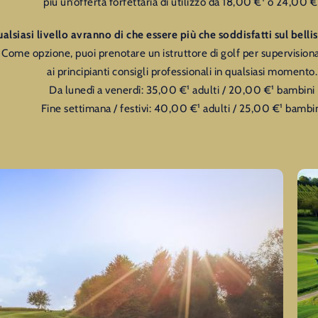
più un’offerta forfettaria di utilizzo da 18,00 €¹ o 24,00 €
 qualsiasi livello avranno di che essere più che soddisfatti sul be
!
Come opzione, puoi prenotare un istruttore di golf per supervisiona
ai principianti consigli professionali in qualsiasi momento.
Da lunedì a venerdì: 35,00 €¹ adulti / 20,00 €¹ bambini
Fine settimana / festivi: 40,00 €¹ adulti / 25,00 €¹ bambi