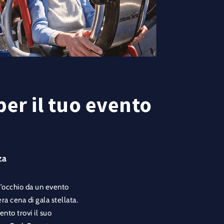
er il tuo evento
za
d’occhio da un evento
a cena di gala stellata.
nto trovi il suo