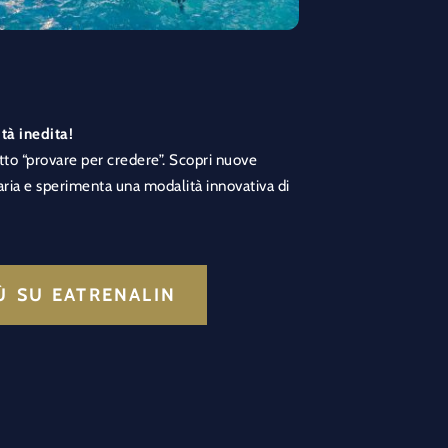
ità inedita!
tto “provare per credere”. Scopri nuove
aria e sperimenta una modalità innovativa di
IÙ SU EATRENALIN