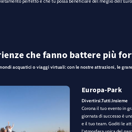
etamento perfetto e che tu possa beneficiare del meglio dell’Euro
ienze che fanno battere più fort
ndi acquatici o viaggi virtuali: con le nostre attrazioni, le gra
Europa-Park
Divertirsi.Tutti.Insieme
Corona il tuo evento in g
giornata di successo è una
e il tuo team. Goditi le at
l’atmosfera unica del par