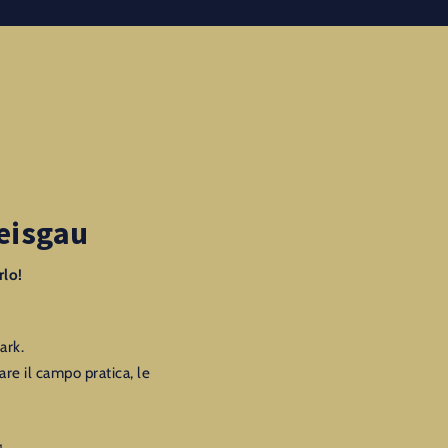
reisgau
rlo!
ark.
zare il campo pratica, le