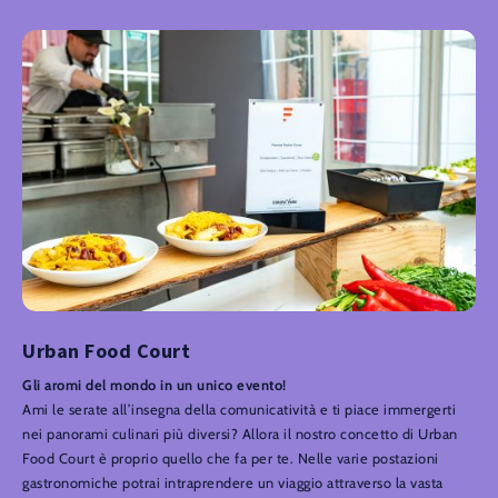
Urban Food Court
Gli aromi del mondo in un unico evento!
Ami le serate all’insegna della comunicatività e ti piace immergerti
nei panorami culinari più diversi? Allora il nostro concetto di Urban
Food Court è proprio quello che fa per te. Nelle varie postazioni
gastronomiche potrai intraprendere un viaggio attraverso la vasta