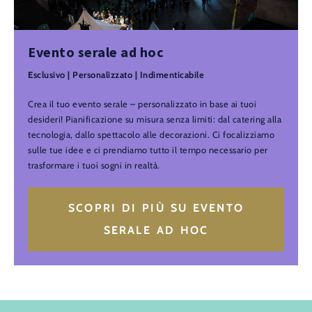
Evento serale ad hoc
Esclusivo | Personalizzato | Indimenticabile
Crea il tuo evento serale – personalizzato in base ai tuoi
desideri! Pianificazione su misura senza limiti: dal catering alla
tecnologia, dallo spettacolo alle decorazioni. Ci focalizziamo
sulle tue idee e ci prendiamo tutto il tempo necessario per
trasformare i tuoi sogni in realtà.
SCOPRI DI PIÙ SU EVENTO
SERALE AD HOC