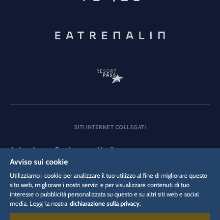
SITI INTERNET COLLEGATI
Azienda
Carriera
Media
Avviso sui cookie
Utilizziamo i cookie per analizzare il tuo utilizzo al fine di migliorare questo
DSGVO
sito web, migliorare i nostri servizi e per visualizzare contenuti di tuo
Tutela dei dati
Impostazioni dei cookie
Colofone
interesse o pubblicità personalizzata su questo e su altri siti web e social
Informazioni legali
media. Leggi la nostra
dichiarazione sulla privacy.