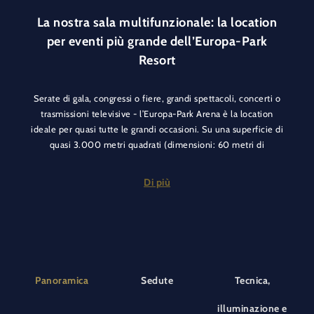
La nostra sala multifunzionale: la location
per eventi più grande dell’Europa-Park
Resort
Serate di gala, congressi o fiere, grandi spettacoli, concerti o
trasmissioni televisive - l’Europa-Park Arena è la location
ideale per quasi tutte le grandi occasioni. Su una superficie di
quasi 3.000 metri quadrati (dimensioni: 60 metri di
lunghezza e 47 di larghezza) trovano posto fino a 5.000
partecipanti. L’altezza interna di 13 metri consente anche la
Di più
costruzione di palcoscenici tecnicamente molto impegnativi.
Gli spazi del backstage e le sale adiacenti permettono di
realizzare eventi creativi.
La posizione vicino all’ingresso principale del resort tematico,
la generosa area del foyer e le sale conferenze al primo piano
Panoramica
Sedute
Tecnica,
ne consentono un utilizzo estremamente diversificato.
illuminazione e