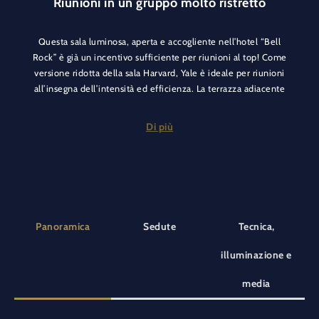
Riunioni in un gruppo molto ristretto
Questa sala luminosa, aperta e accogliente nell’hotel “Bell
Rock” è già un incentivo sufficiente per riunioni al top! Come
versione ridotta della sala Harvard, Yale è ideale per riunioni
all’insegna dell’intensità ed efficienza. La terrazza adiacente
amplia lo spazio creando un’atmosfera aperta.
Di più
L’atmosfera elitaria con elementi moderni abbinati a uno stile
tradizionale rende l’incontro in questa sala riunioni
un’esperienza speciale. La parete decorativa a biblioteca dà
profondità alla stanza e stimola le persone a pensare. In
questo ambiente accogliente, le idee nascono da sole.
Panoramica
Sedute
Tecnica,
illuminazione e
media