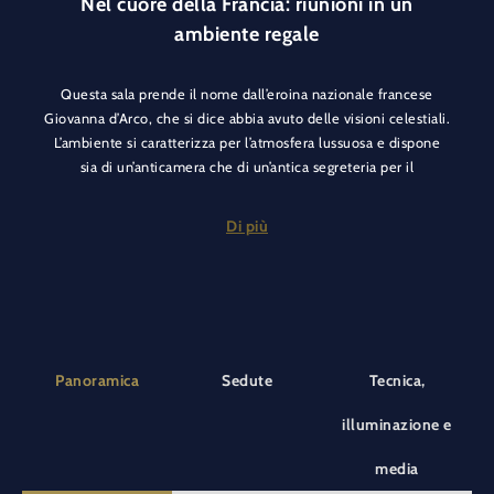
Nel cuore della Francia: riunioni in un
ambiente regale
Questa sala prende il nome dall’eroina nazionale francese
Giovanna d’Arco, che si dice abbia avuto delle visioni celestiali.
L’ambiente si caratterizza per l’atmosfera lussuosa e dispone
sia di un’anticamera che di un’antica segreteria per il
ricevimento, oltre che di un invitante bar per fare una breve
pausa tra una sessione e l’altra. Può essere utilizzata anche per
Di più
ospitare gruppi per riunioni separate, workshop oppure un
gruppo di lavoro distinto.
La sala è situata in posizione centrale, nel cuore del quartiere
francese dell’Europa-Park. Pertanto è molto adatta come
punto di incontro se si desidera abbinare anche una visita al
Panoramica
Sedute
Tecnica,
parco, oppure può essere utilizzata come ufficio di produzione
in caso di shooting. L’ampio tavolo da conferenza al centro
illuminazione e
della sala è ideale per le tavole rotonde.
media